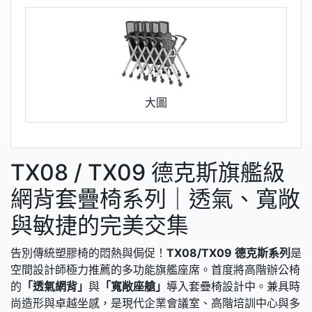
大圖
TX08 / TX09 德克斯旗艦級
網背套疊椅系列｜透氣、寬敞
與敏捷的完美交集
告別傳統塑膠椅的悶熱與侷促！
TX08/TX09 德克斯系列
是
空間設計師極力推薦的多功能旗艦座席。首度將高階辦公椅
的
「透氣網背」
與
「寬敞座艙」
導入套疊椅設計中。兼具時
尚造形與卓越坐感，是現代企業會議室、高階培訓中心與多