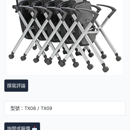
撰寫評論
型號：TX08 / TX09
詢問或報價 📩