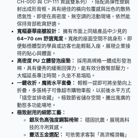
CH-000 與 CP-111 質感雙系列），搭配高彈性塑鋼
射出成形背框。具有絕佳的橫向包覆感與出色的散熱
透氣性，即使在高密度、無空調的活動現場，依然能
保持背部乾爽舒適。
寬幅豪華座艙設計：
擁有市面上同級產品中少見的
64~70 cm 舒適寬度
。寬敞的座面空間不挑身形，即
便魁梧體型的學員或訪客也能輕鬆入座，展現企業接
待的貼心與體面。
高密度 PU 立體發泡座墊：
採用高規格一體成形發泡
棉，具有優秀的緩衝回彈力，能有效分散臀部壓力，
大幅延長專注時間，久坐不易塌陷。
一鍵收折，魔術水平套疊：
輕輕一提即可將坐墊向上
折疊，多張椅子可像超市購物車般，以前後水平方式
「插空並排收藏」。極致節省儲存空間，騰出寬廣的
動態多功能場地。
極致耐用的細節工藝：
銀灰色高強度鋼製椅架：
穩固抗震，展現高科
技的冷冽質感。
靈活五金選配：
可依需求客製「高流暢滑輪」