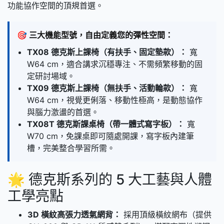
功能協作空間的頂規首選。
🎯 三大機能型號，自由定義您的彈性空間：
TX08 德克斯上課椅（有扶手、固定墊款）：
寬
W64 cm，適合講求沉穩專注、不需頻繁移動的固
定研討場域。
TX09 德克斯上課椅（無扶手、活動輪款）：
寬
W64 cm，視覺更俐落、移動性極高，是動態協作
與腦力激盪的首選。
TX08T 德克斯課桌椅（帶一體式寫字板）：
寬
W70 cm，免課桌即可隨處開課，寫字板內建筆
槽，完美整合學習所需。
🌟 德克斯系列的 5 大工藝與人體
工學亮點
3D 橫紋高張力透氣網背：
採用頂級橫紋網布（提供