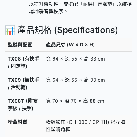
以提升機動性，或選配「耐磨固定腳墊」以維持
場地靜音與秩序。
📊 產品規格 (Specifications)
型號與配置
產品尺寸 (W × D × H)
TX08 (有扶手
寬 64 × 深 55 × 高 88 cm
/ 固定墊)
TX09 (無扶手
寬 64 × 深 55 × 高 90 cm
/ 活動輪)
TX08T (附寫
寬 70 × 深 70 × 高 88 cm
字板 / 扶手)
椅背材質
橫紋網布 (CH-000 / CP-111) 搭配彈
性塑鋼背框