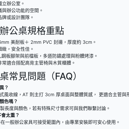
獨立辦公室。
議與辦公功能的空間。
品牌或設計團隊。
型辦公桌規格重點
mm 美耐板＋ 2mm PVC 封邊，厚度約 3cm。
細緻，安全性佳。
 冷軋鋼板腳架與前檔板，多道防鏽處理與粉體烤漆。
非常適合搭配高背主管椅與木質櫃體。
公桌常見問題（FAQ）
差異？
與日式風收線，AT 則主打 3cm 厚桌面與整體質感， 更適合主管
與顏色嗎？
援客製長度與顏色，若有特殊尺寸需求可與我們聯繫討論。
不會太重？
仍在一般辦公家具可接受範圍內，由專業安裝即可安心使用。