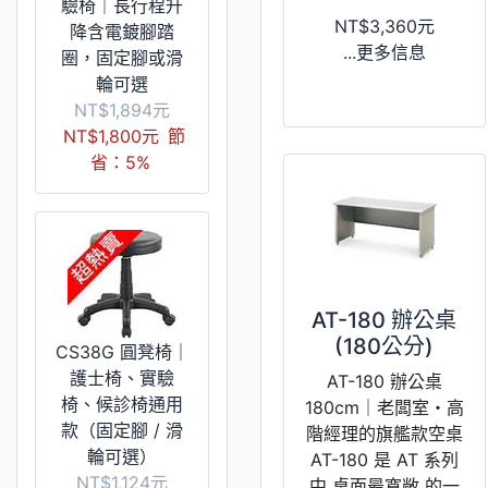
驗椅｜長行程升
NT$3,360元
降含電鍍腳踏
...更多信息
圈，固定腳或滑
輪可選
NT$1,894元
NT$1,800元
節
省：5%
AT-180 辦公桌
(180公分)
CS38G 圓凳椅｜
護士椅、實驗
AT-180 辦公桌
椅、候診椅通用
180cm｜老闆室・高
款（固定腳 / 滑
階經理的旗艦款空桌
輪可選）
AT-180 是 AT 系列
NT$1,124元
中 桌面最寬敞 的一