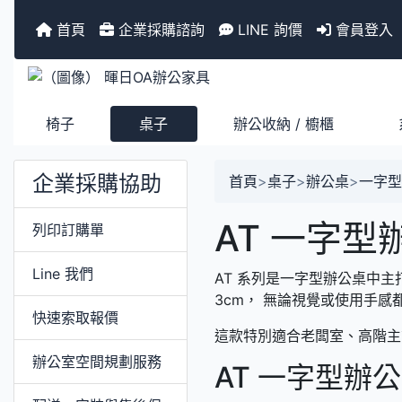
首頁
企業採購諮詢
LINE 詢價
會員登入
椅子
桌子
辦公收納 / 櫥櫃
企業採購協助
首頁
>
桌子
>
辦公桌
>
一字型
AT 一字型
列印訂購單
Line 我們
AT 系列是一字型辦公桌中主
3cm， 無論視覺或使用手
快速索取報價
這款特別適合老闆室、高階主
辦公室空間規劃服務
AT 一字型辦