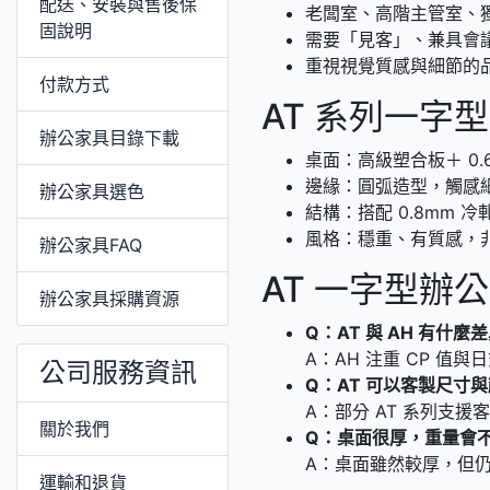
配送、安裝與售後保
老闆室、高階主管室、
固說明
需要「見客」、兼具會
重視視覺質感與細節的
付款方式
AT 系列一字
辦公家具目錄下載
桌面：高級塑合板＋ 0.6
邊緣：圓弧造型，觸感
辦公家具選色
結構：搭配 0.8mm
風格：穩重、有質感，
辦公家具FAQ
AT 一字型辦
辦公家具採購資源
Q：AT 與 AH 有什麼
A：AH 注重 CP 值
公司服務資訊
Q：AT 可以客製尺寸
A：部分 AT 系列支
關於我們
Q：桌面很厚，重量會
A：桌面雖然較厚，但
運輸和退貨