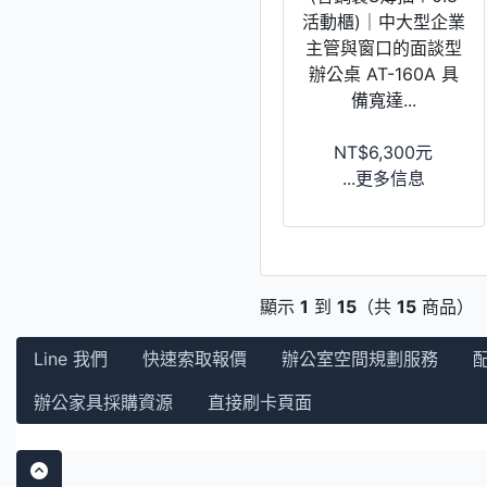
活動櫃)｜中大型企業
主管與窗口的面談型
辦公桌 AT-160A 具
備寬達...
NT$6,300元
...更多信息
顯示
1
到
15
（共
15
商品）
Line 我們
快速索取報價
辦公室空間規劃服務
辦公家具採購資源
直接刷卡頁面