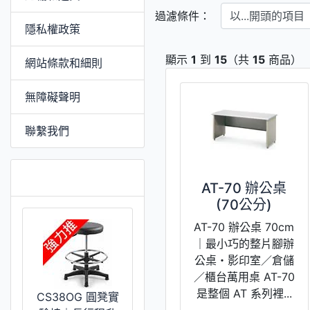
以...開頭的項目
過濾條件：
隱私權政策
顯示
1
到
15
（共
15
商品）
網站條款和細則
無障礙聲明
聯繫我們
特價 [更多]
AT-70 辦公桌
(70公分)
AT-70 辦公桌 70cm
｜最小巧的整片腳辦
公桌・影印室／倉儲
／櫃台萬用桌 AT-70
是整個 AT 系列裡...
CS38OG 圓凳實