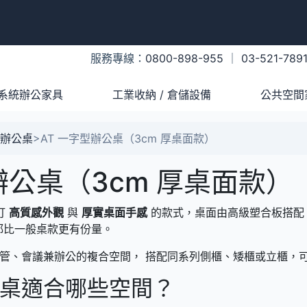
服務專線：
0800-898-955
｜
03-521-789
系統辦公家具
工業收納 / 倉儲設備
公共空間
辦公桌
>
AT 一字型辦公桌（3cm 厚桌面款）
辦公桌（3cm 厚桌面款）
打
高質感外觀
與
厚實桌面手感
的款式，桌面由高級塑合板搭配 0
感都比一般桌款更有份量。
管、會議兼辦公的複合空間， 搭配同系列側櫃、矮櫃或立櫃，
公桌適合哪些空間？