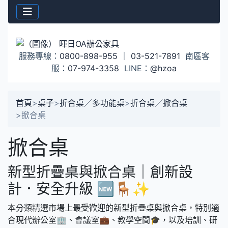
服務專線：
0800-898-955
｜
03-521-7891
南區客
服：
07-974-3358
LINE：
@hzoa
首頁
>
桌子
>
折合桌／多功能桌
>
折合桌／掀合桌
>
掀合桌
掀合桌
新型折疊桌與掀合桌｜創新設
計．安全升級 🆕🪑✨
本分類精選市場上最受歡迎的新型折疊桌與掀合桌，特別適
合現代辦公室🏢、會議室💼、教學空間🎓，以及培訓、研