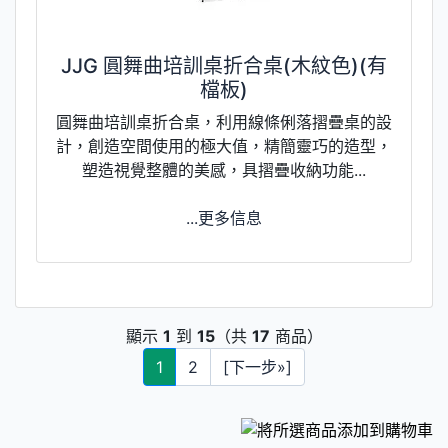
JJG 圓舞曲培訓桌折合桌(木紋色)(有
檔板)
圓舞曲培訓桌折合桌，利用線條俐落摺疊桌的設
計，創造空間使用的極大值，精簡靈巧的造型，
塑造視覺整體的美感，具摺疊收納功能...
...更多信息
顯示
1
到
15
（共
17
商品）
1
2
[下一步»]