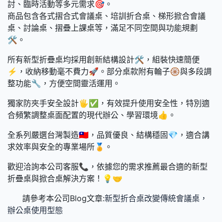
討、臨時活動等多元需求🎯。
商品包含各式摺合式會議桌、培訓折合桌、梯形掀合會議
桌、討論桌、摺疊上課桌等，滿足不同空間與功能規劃
🛠️。
所有新型折疊桌均採用創新結構設計🛠️，組裝快速簡便
⚡，收納移動毫不費力🚀。部分桌款附有輪子🛞與多段調
整功能🔧，方便空間靈活運用。
獨家防夾手安全設計🖐️✅，有效提升使用安全性，特別適
合頻繁調整桌面配置的現代辦公、學習環境👍。
全系列嚴選台灣製造🇹🇼，品質優良、結構穩固💎，適合講
求效率與安全的專業場所🏅。
歡迎洽詢本公司客服📞，依據您的需求推薦最合適的新型
折疊桌與掀合桌解決方案！💡🤝
請參考本公司Blog文章:
新型折合桌改變傳統會議桌，
辦公桌使用型態