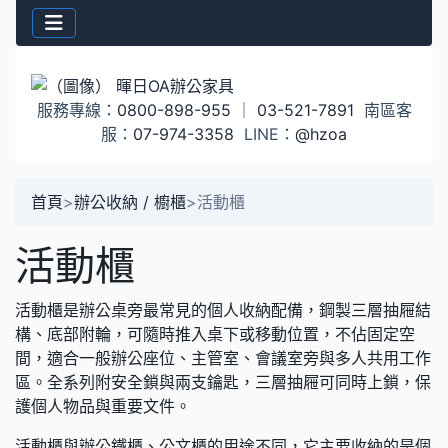
服務專線：
0800-898-955
｜
03-521-7891
南區客
服：
07-974-3358
LINE：
@hzoa
首頁
>
辦公收納 / 櫥櫃
>
活動櫃
活動櫃
活動櫃是辦公桌旁最常見的個人收納配備，鋼製三層抽屜結
構、底部附輪，可隨時推入桌下或移動位置，不佔固定空
間，適合一般辦公座位、主管室、會議室旁與多人共用工作
區。全系列附安全鎖與兩支鑰匙，三層抽屜可同時上鎖，保
護個人物品與重要文件。
活動櫃與辦公鐵櫃、公文櫃的用途不同，它主要收納的是個