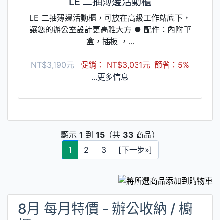
LE 二抽薄邊活動櫃
LE 二抽薄邊活動櫃，可放在高級工作站底下，
讓您的辦公室設計更高雅大方 ● 配件：內附筆
盒，插板 ，...
NT$3,190元
促銷： NT$3,031元
節省：5%
...更多信息
顯示
1
到
15
（共
33
商品）
1
2
3
[下一步»]
8月 每月特價 - 辦公收納 / 櫥