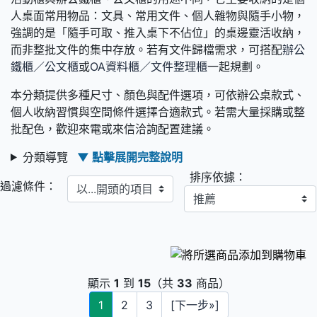
人桌面常用物品：文具、常用文件、個人雜物與隨手小物，
強調的是「隨手可取、推入桌下不佔位」的桌邊靈活收納，
而非整批文件的集中存放。若有文件歸檔需求，可搭配
辦公
鐵櫃／公文櫃
或
OA資料櫃／文件整理櫃
一起規劃。
本分類提供多種尺寸、顏色與配件選項，可依辦公桌款式、
個人收納習慣與空間條件選擇合適款式。若需大量採購或整
批配色，歡迎來電或來信洽詢配置建議。
分類導覽
▼ 點擊展開完整說明
排序依據：
以...開頭的項目
過濾條件：
顯示
1
到
15
（共
33
商品）
1
2
3
[下一步»]