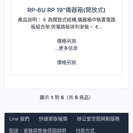
RP-6U RP 19"儀器箱(開放式)
產品說明： € 為開放式結構,儀器箱中裝置電路
板組合架,供電路板排列安裝。 €...
價格另詢
...更多信息
價格另詢
顯示
1
到
5
（共
5
商品）
Line 我們
快速索取報價
辦公室空間規劃服務
配送、安裝與售後保固說明
付款方式