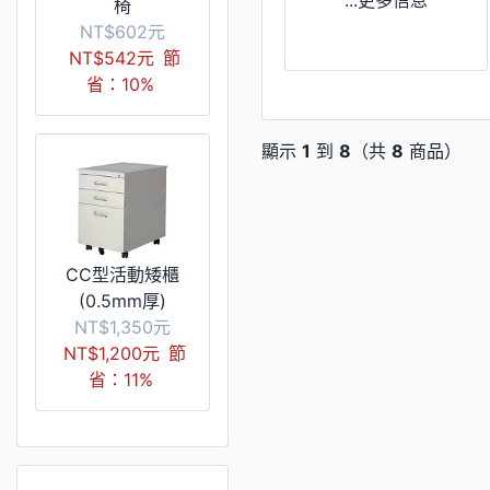
椅
NT$602元
NT$542元
節
省：10%
顯示
1
到
8
（共
8
商品）
CC型活動矮櫃
(0.5mm厚)
NT$1,350元
NT$1,200元
節
省：11%