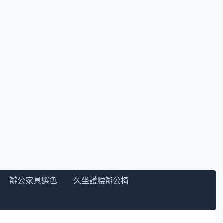
辦公家具選色
久坐護腰辦公椅