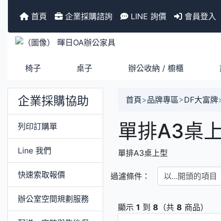
首頁
企業採購諮詢
LINE 詢價
會員登入
椅子
桌子
辦公收納 / 櫥櫃
企業採購協助
首頁
>
品牌專區
>
DF大富牌
單排A3桌
列印訂購單
Line 我們
單排A3桌上型
以...開頭的項目
快速索取報價
過濾條件：
辦公室空間規劃服務
顯示
1
到
8
（共
8
商品）