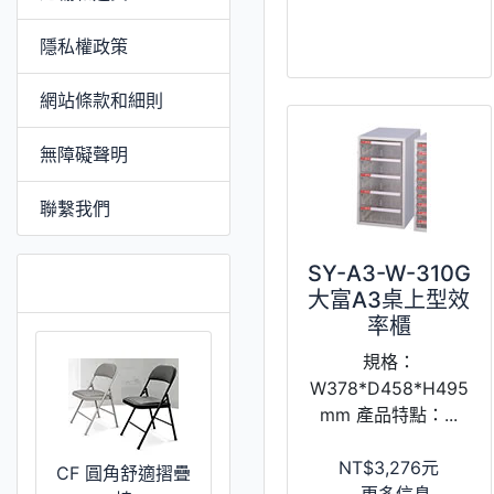
隱私權政策
網站條款和細則
無障礙聲明
聯繫我們
SY-A3-W-310G
特價 [更多]
大富A3桌上型效
率櫃
規格：
W378*D458*H495
mm 產品特點：...
NT$3,276元
CF 圓角舒適摺疊
...更多信息