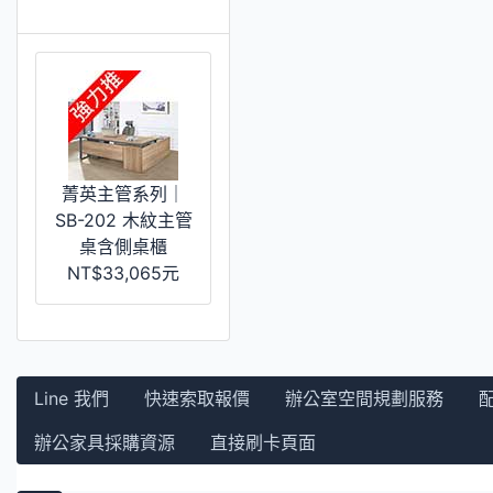
推薦 [更多]
菁英主管系列｜
SB-202 木紋主管
桌含側桌櫃
NT$33,065元
Line 我們
快速索取報價
辦公室空間規劃服務
辦公家具採購資源
直接刷卡頁面