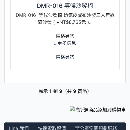
DMR-016 等候沙發椅
DMR-016 等候沙發椅 透氣皮或布沙發三人無靠
背沙發 ( +NT$8,765元 )...
價格另詢
...更多信息
價格另詢
顯示
1
到
9
（共
9
商品）
Line 我們
快速索取報價
辦公室空間規劃服務