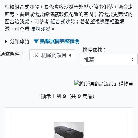
相較組合式沙發，長條會客沙發椅外型更簡潔俐落，適合走
廊旁、窗邊或需要線條感較強配置的空間；若需要更完整的
圍合洽談感，可參考
組合式沙發
；若希望視覺更輕盈通
透，可查看
長腳沙發
。
分類導覽
▼ 點擊展開完整說明
排序依據：
以...開頭的項目
過濾條件：
顯示
1
到
9
（共
9
商品）