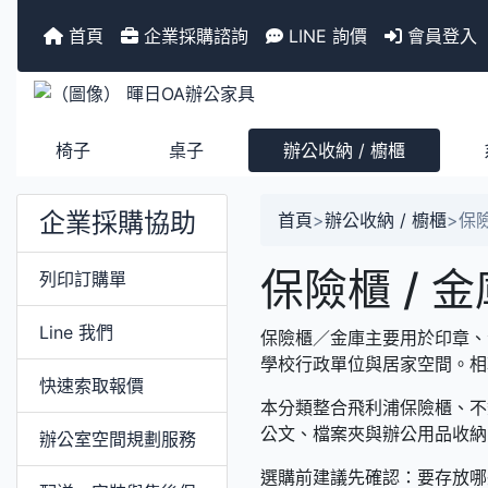
首頁
企業採購諮詢
LINE 詢價
會員登入
椅子
桌子
辦公收納 / 櫥櫃
企業採購協助
首頁
>
辦公收納 / 櫥櫃
>
保險
保險櫃 / 金
列印訂購單
Line 我們
保險櫃／金庫主要用於印章、
學校行政單位與居家空間。相
快速索取報價
本分類整合飛利浦保險櫃、不
公文、檔案夾與辦公用品收納
辦公室空間規劃服務
選購前建議先確認：要存放哪