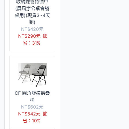
收納線管特價中
(屏風辦公桌會議
桌用)(現貨3~4天
到)
NT$420元
NT$290元
節
省：31%
CF 圓角舒適摺疊
椅
NT$602元
NT$542元
節
省：10%