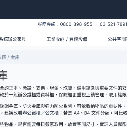
服務專線：
0800-898-955
｜
03-521-789
系統辦公家具
工業收納 / 倉儲設備
公共空間
櫃 / 金庫
庫
合約正本、憑證、支票、現金、珠寶、備用鑰匙與重要文件的安
較於一般辦公鐵櫃或資料櫃，保險櫃更重視上鎖管理、取用權限
銹鋼金庫、防火金庫與強力防火系列，可依收納物品的重要性、
，建議改看
辦公鐵櫃／公文櫃
；若是 A4、B4 文件分類，可比
些物品、是否需要每日頻繁取用、放置空間尺寸、管理人員權限