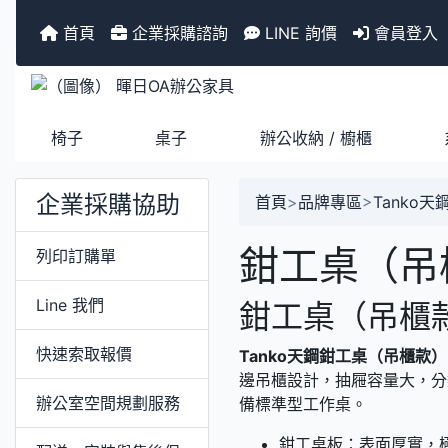
首頁
企業採購諮詢
LINE 詢價
會員登入
椅子
桌子
辦公收納 / 櫥櫃
企業採購協助
首頁
>
品牌專區
>
Tanko天
鉗工桌（吊櫃
列印訂購單
Line 我們
鉗工桌（吊櫃款
快速索取報價
Tanko天鋼鉗工桌（吊櫃款）
邊吊櫃設計，抽屜容量大，分
辦公室空間規劃服務
備標準型工作桌。
鉗工桌板：表面厚實，