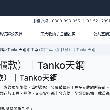
服務專線：
0800-898-955
｜
03-521-789
系統辦公家具
工業收納 / 倉儲設備
公共空間
鋼牌
>
Tanko天鋼鉗工桌
>
鉗工桌（吊櫃款）｜Tanko天鋼
款）｜Tanko天鋼
）｜Tanko天鋼
，專為現場維修、重型裝配、金屬敲擊及工具多元收納所設計。
類存放工具、零件、文書資料都十分方便。全鋼骨結構，載重高
極耐敲擊與重作業。