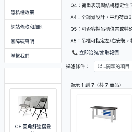
Q4：荷重表現與結構穩定性
隱私權政策
A4：全鋼骨設計，平均荷重6
網站條款和細則
Q5：可否客製吊櫃位置或特
A5：吊櫃可指定左/右安裝
無障礙聲明
📞 立即洽詢/索取報價
聯繫我們
以...開頭的項目
過濾條件：
特價 [更多]
顯示
1
到
7
（共
7
商品）
CF 圓角舒適摺疊