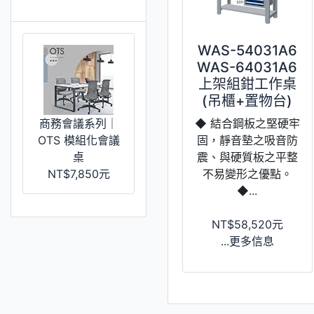
推薦 [更多]
WAS-54031A6
WAS-64031A6
上架組鉗工作桌
(吊櫃+置物台)
商務會議系列｜
◆ 結合鋼板之堅硬牢
OTS 模組化會議
固，靜音墊之吸音防
桌
震、與硬質板之平整
NT$7,850元
不易變形之優點。
◆...
NT$58,520元
...更多信息