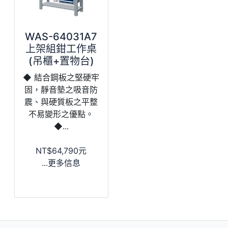
WAS-64031A7
上架組鉗工作桌
(吊櫃+置物台)
◆ 結合鋼板之堅硬牢
固，靜音墊之吸音防
震、與硬質板之平整
不易變形之優點。
◆...
NT$64,790元
...更多信息