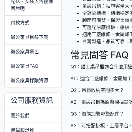
配送、安裝與售後保
單邊吊櫃：抽屜容量大
固說明
全鋼骨結構：結構穩定不
腳座可調整，保證桌面
付款方式
可選配原廠掛板、棚板
適用工廠維修、金屬加
辦公家具目錄下載
台灣製造，品質可靠，
辦公家具選色
常見問答 FAQ
辦公家具FAQ
Q1：鉗工桌吊櫃適合什麼用
A1：適合工廠維修、金屬加
辦公家具採購資源
Q2：吊櫃收納空間多大？
公司服務資訊
A2：單邊吊櫃為原廠深抽設
Q3：還能加裝哪些配件？
關於我們
A3：可搭配掛板、上層平台
運輸和退貨