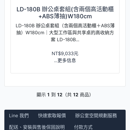
LD-180B 辦公桌套組(含兩個高活動櫃
+ABS薄抽)W180cm
LD-180B 辦公桌套組（含兩個高活動櫃＋ABS薄
抽）W180cm｜大型工作區與共享桌的高收納方
案 LD-180B...
NT$9,033元
...更多信息
顯示
1
到
12
（共
12
商品）
Line 我們
快速索取報價
辦公室空間規劃服務
配送、安裝與售後保固說明
付款方式