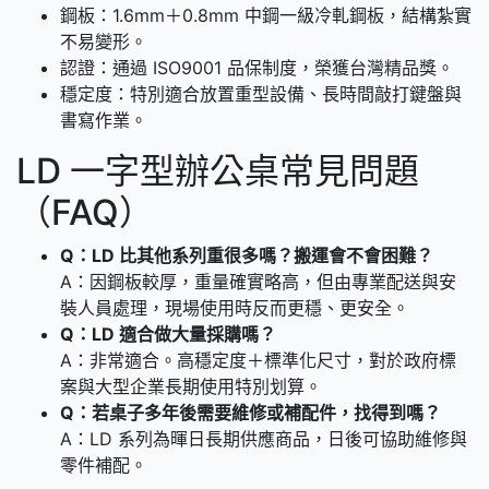
鋼板：1.6mm＋0.8mm 中鋼一級冷軋鋼板，結構紮實
不易變形。
認證：通過 ISO9001 品保制度，榮獲台灣精品獎。
穩定度：特別適合放置重型設備、長時間敲打鍵盤與
書寫作業。
LD 一字型辦公桌常見問題
（FAQ）
Q：LD 比其他系列重很多嗎？搬運會不會困難？
A：因鋼板較厚，重量確實略高，但由專業配送與安
裝人員處理，現場使用時反而更穩、更安全。
Q：LD 適合做大量採購嗎？
A：非常適合。高穩定度＋標準化尺寸，對於政府標
案與大型企業長期使用特別划算。
Q：若桌子多年後需要維修或補配件，找得到嗎？
A：LD 系列為暉日長期供應商品，日後可協助維修與
零件補配。