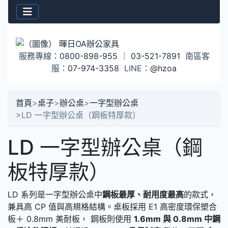
服務專線：
0800-898-955
｜
03-521-7891
南區客
服：
07-974-3358
LINE：
@hzoa
首頁
>
桌子
>
辦公桌
>
一字型辦公桌
>
LD 一字型辦公桌（鋼板特厚款）
LD 一字型辦公桌（鋼
板特厚款）
LD 系列是一字型辦公桌中
鋼板最厚、耐用度最高
的款式，
兼具高 CP 值與高規格結構。桌板採用 E1 高密度環保塑合
板＋ 0.8mm 美耐板， 鋼板則使用
1.6mm 與 0.8mm 中鋼