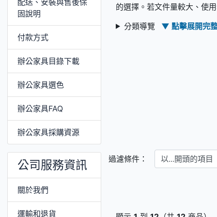
配送、安裝與售後保
的選擇。若文件量較大、使用
固說明
分類導覽
▼ 點擊展開完
付款方式
辦公家具目錄下載
辦公家具選色
辦公家具FAQ
辦公家具採購資源
以...開頭的項目
過濾條件：
公司服務資訊
關於我們
運輸和退貨
顯示
1
到
12
（共
12
商品）