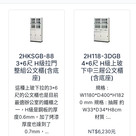
2HKSGB-88
2H118-3DGB
3*6尺 H級拉門
4*6尺 H級上玻
整組公文櫃(含底
下中三屜公文櫃
座)
(含底座)
這種上玻下拉的3*6
規格 :
尺的公文櫃也是目前
W1180*D400*H182
最適辦公室的鐵櫃之
0 mm 規格 : 抽屜 約
一，H級是鋼板的厚
W33*D34*H8cm
度0.6mm，加了烤漆
材質 :...
厚度也達到了
0.7mm，...
NT$6,230元