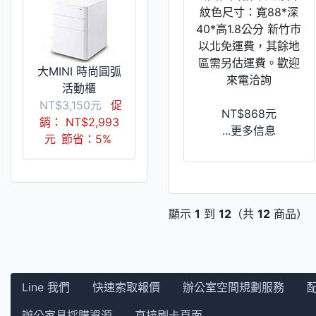
紋色尺寸：寬88*深
40*高1.8公分 新竹市
以北免運費，其餘地
區需另估運費。歡迎
大MINI 時尚圓弧
來電洽詢
活動櫃
NT$3,150元
促
NT$868元
銷： NT$2,993
...更多信息
元
節省：5%
顯示
1
到
12
（共
12
商品）
Line 我們
快速索取報價
辦公室空間規劃服務
辦公家具採購資源
直接刷卡頁面