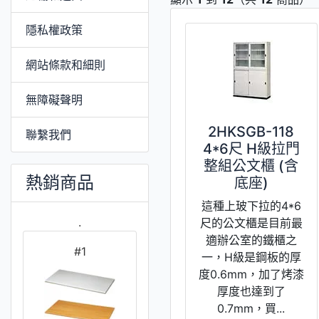
隱私權政策
網站條款和細則
無障礙聲明
2HKSGB-118
聯繫我們
4*6尺 H級拉門
整組公文櫃 (含
熱銷商品
底座)
這種上玻下拉的4*6
.
尺的公文櫃是目前最
適辦公室的鐵櫃之
#1
一，H級是鋼板的厚
度0.6mm，加了烤漆
厚度也達到了
0.7mm，買...