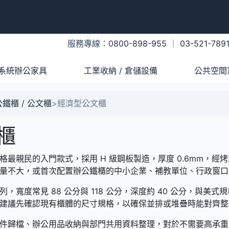
服務專線：
0800-898-955
｜
03-521-789
系統辦公家具
工業收納 / 倉儲設備
公共空間
鐵櫃 / 公文櫃
>
經濟型公文櫃
櫃
最親民的入門款式，採用 H 級鋼板製造，厚度 0.6mm，經烤
量不大，或首次配置辦公鐵櫃的中小企業、補教單位、行政窗口
寬度常見 88 公分與 118 公分，深度約 40 公分，與美式
建議先確認現有櫃體的尺寸規格，以確保並排或堆疊時能對齊整
件歸檔、辦公用品收納與部門共用資料整理，對於不需要高承重或