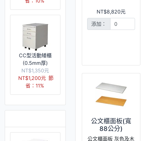
省：10%
NT$8,820元
添加：
CC型活動矮櫃
(0.5mm厚)
NT$1,350元
NT$1,200元
節
省：11%
推薦 [更多]
公文櫃面板(寬
88公分)
公文櫃面板 灰色及木