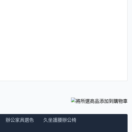
辦公家具選色
久坐護腰辦公椅