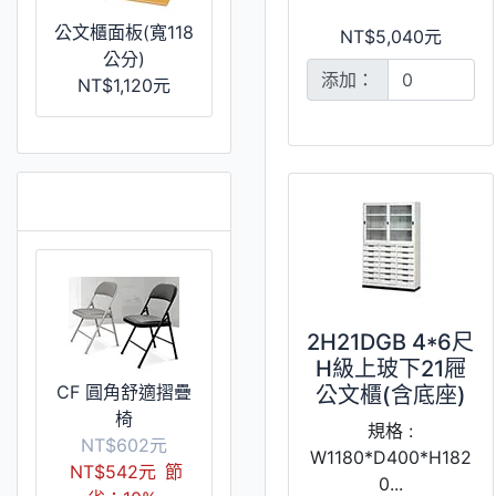
公文櫃面板(寬118
NT$5,040元
公分)
添加：
NT$1,120元
特價 [更多]
2H21DGB 4*6尺
H級上玻下21屜
CF 圓角舒適摺疊
公文櫃(含底座)
椅
規格 :
NT$602元
W1180*D400*H182
NT$542元
節
0...