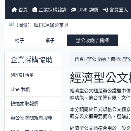
首頁
企業採購諮詢
LINE 詢價
會員登入
椅子
桌子
辦公收納 / 櫥櫃
企業採購協助
首頁
>
辦公收納 / 櫥櫃
>
辦公
經濟型公文
列印訂購單
Line 我們
經濟型公文櫃是辦公鐵櫃中價格
納功能。適合預算有限、文件
快速索取報價
本分類屬於日式規格公文櫃系列，
既有公文櫃需要擴充，選購前
辦公室空間規劃服務
經濟型公文櫃適合用於一般文