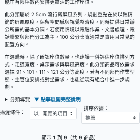
能在有限坪數內安排更靈活的工作座位。
此分類屬於 2.5cm 流行薄屏風系列，規劃重點在於以較精
簡的屏風厚度，保留空間感與視覺整齊度，同時提供日常辦
公所需的基本分隔。若使用情境以電腦作業、文書處理、電
話聯繫與部門分工為主，100 公分桌寬通常是實用且常見的
配置方向。
在選購時，除了確認座位數量，也建議一併評估座位排列方
式、走道寬度、桌深需求與屏風高度。此分類商品可依需求
選擇 91、101、111、121 公分等高度，若有不同部門作業型
態、主管位安排或對坐需求，也能從現有組合中進一步規
劃。
分類導覽
▼ 點擊展開完整說明
排序依據：
以...開頭的項目
過濾條件：
顯示
1
到
9
（共
9
商品）