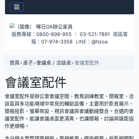
服務專線：
0800-898-955
｜
03-521-7891
南區客
服：
07-974-3358
LINE：
@hzoa
首頁
>
桌子
>
會議桌 / 洽談桌
>
會議室配件
會議室配件
會議室配件是辦公室會議空間、教育訓練教室、簡報室、洽
談區與多功能場域中常見的輔助設備，主要用於影音展示、
簡報投影、螢幕架設、視訊會議與會議動線整合。合適的會
議室配件，能讓會議桌面更清爽，也讓簡報、討論與遠距協
作更順暢。
本分類主要整理電視架、電視推車、壁掛銀幕、投影相關配