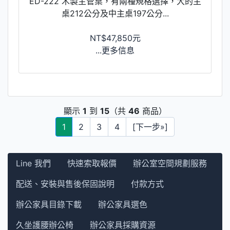
ED-222 木製主管桌，有兩種規格選擇，大的主
桌212公分及中主桌197公分...
NT$47,850元
...更多信息
顯示
1
到
15
（共
46
商品）
1
2
3
4
[下一步»]
Line 我們
快速索取報價
辦公室空間規劃服務
配送、安裝與售後保固說明
付款方式
辦公家具目錄下載
辦公家具選色
久坐護腰辦公椅
辦公家具採購資源