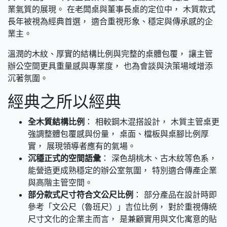
業氣質的展現。 在老闆桌與董事長桌的定位中， 木質款式
長年被視為經典首選， 適合重視形象、穩定與傳承感的企
業主。
溫潤的木紋、厚實的結構比例與完整的桌體包覆， 讓主管
辦公空間更具重量感與專業度， 也為會談與決策場域增添
沉著氛圍。
經典之所以經典
全木質結構比例
： 相較鋼木混搭設計， 木質主管桌更
強調整體包覆感與份量， 桌面、檔板與桌腳比例厚
實， 展現領導者應有的氣場。
沉穩正式的空間語彙
： 深色胡桃木、古木紋等色系，
能營造更成熟穩定的辦公室氛圍， 特別適合傳產企業
與高階主管空間。
部分款式尺寸符合文公尺比例
： 部分產品在設計時即
參考「文公尺（魯班尺）」吉位比例， 對於重視傳統
尺寸文化的企業主而言， 是兼顧實用與文化寓意的貼