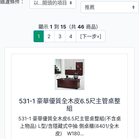
以...開頭的項目
過濾條件：
顯示
1
到
15
（共
46
商品）
1
2
3
4
[下一步»]
531-1 豪華優質全木皮6.5尺主管桌整
組
531-1 豪華優質全木皮6.5尺主管桌整組(不含桌
上物品) L型/含隱藏式中抽 側桌櫃(8401/全木
皮) W180...