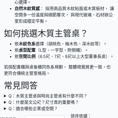
心選擇。
自然木紋質感
： 採用高品質木紋貼面或木質板材， 讓
空間多一份溫度與細節層次， 與現代玻璃、石材辦公
室形成穩定平衡。
如何挑選木質主管桌？
依
木紋色系
選擇（胡桃色、柚木色、深木紋等）。
依
桌型配置
（L型、一字型、附側櫃）。
依
空間比例
（6.5尺、7尺、8尺以上大型董事長桌）。
若搭配書櫃與桌後櫃同色系規劃， 整體視覺將更一致，也
更符合傳統主管室格局。
常見問答
Q：木質主管桌與時尚主管桌有什麼不同？
Q：什麼是文公尺？尺寸真的重要嗎？
Q：適合哪些企業或空間？
排序依據：