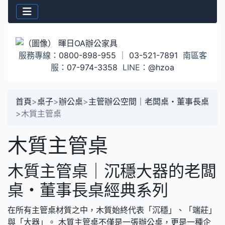
服務專線：
0800-898-955
｜
03-521-7891
南區客
服：
07-974-3358
LINE：
@hzoa
首頁
>
桌子
>
辦公桌
>
主管辦公空間｜老闆桌・董事長桌
>
木質主管桌
木質主管桌
木質主管桌｜沉穩大器的老闆
桌・董事長桌經典系列
在所有主管桌材質之中，木質始終代表「沉穩」、「端莊」
與「大器」。 木質主管桌不僅是一張辦公桌，更是一種企