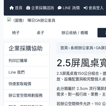
首頁
企業採購諮詢
LINE 詢價
會員登入
椅子
桌子
辦公收納 / 櫥櫃
企業採購協助
首頁
>
系統辦公家具
>
OA屏
2.5屏風桌
列印訂購單
Line 我們
2.5屏風桌寬150公分組合
放、設備配置與較完整個人桌
快速索取報價
此分類屬於 2.5cm 流行薄
需求，對一般行政、業務、主
辦公室空間規劃服務
若辦公空間條件允許，150