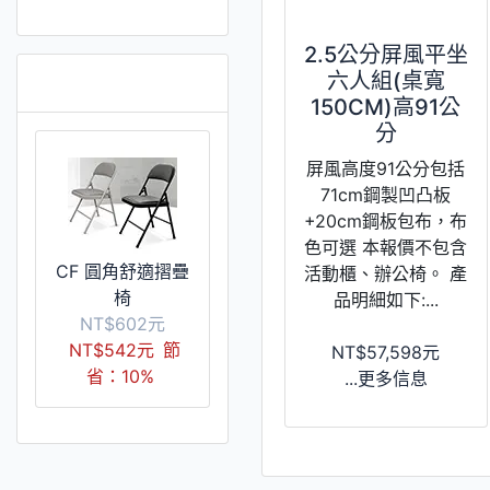
2.5公分屏風平坐
推薦 [更多]
六人組(桌寬
150CM)高91公
分
屏風高度91公分包括
71cm鋼製凹凸板
+20cm鋼板包布，布
色可選 本報價不包含
CF 圓角舒適摺疊
活動櫃、辦公椅。 產
椅
品明細如下:...
NT$602元
NT$542元
節
NT$57,598元
省：10%
...更多信息