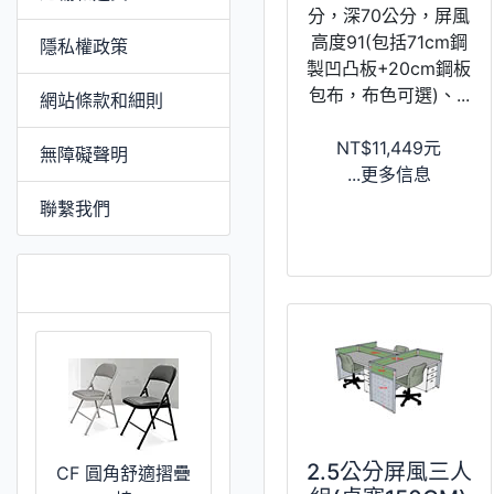
分，深70公分，屏風
高度91(包括71cm鋼
隱私權政策
製凹凸板+20cm鋼板
包布，布色可選)、...
網站條款和細則
NT$11,449元
無障礙聲明
...更多信息
聯繫我們
特價 [更多]
2.5公分屏風三人
CF 圓角舒適摺疊