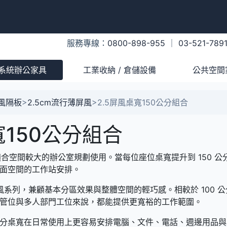
服務專線：
0800-898-955
｜
03-521-789
系統辦公家具
工業收納 / 倉儲設備
公共空間
風隔板
>
2.5cm流行薄屏風
>
2.5屏風桌寬150公分組合
寬150公分組合
，適合空間較大的辦公室規劃使用。當每位座位桌寬提升到 150
面空間的工作站安排。
屏風系列，兼顧基本分區效果與整體空間的輕巧感。相較於 100 公分
管位與多人部門工位來說，都能提供更寬裕的工作範圍。
 公分桌寬在日常使用上更容易安排電腦、文件、電話、週邊用品