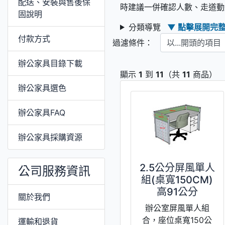
配送、安裝與售後保
時建議一併確認人數、走道動
固說明
分類導覽
▼ 點擊展開完
以...開頭的項目
付款方式
過濾條件：
辦公家具目錄下載
顯示
1
到
11
（共
11
商品）
辦公家具選色
辦公家具FAQ
辦公家具採購資源
2.5公分屏風單人
公司服務資訊
組(桌寬150CM)
高91公分
關於我們
辦公室屏風單人組
合，座位桌寬150公
運輸和退貨