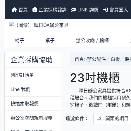
首頁
企業採購諮詢
LINE 詢價
會員登入
椅子
桌子
辦公收納 / 櫥櫃
企業採購協助
首頁
>
辦公配件／白板／機
23吋機櫃
列印訂購單
Line 我們
暉日辦公家具提供符合ANSI
種場合。我們的機櫃採用耐久
快速索取報價
3"輪子、後鐵門（附鎖）和
以...開頭的項目
辦公室空間規劃服務
過濾條件：