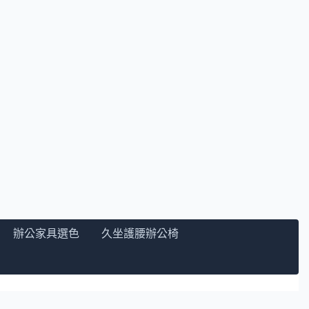
辦公家具選色
久坐護腰辦公椅