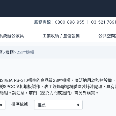
服務專線：
0800-898-955
｜
03-521-789
系統辦公家具
工業收納 / 倉儲設備
公共空間
櫃
>
機櫃
>
23吋機櫃
/EIA RS-310標準的高品質23吋機櫃，廣泛適用於監控設
的SPCC冷軋鋼板製作，表面經過靜電粉體塗裝烤漆處理，具
螺絲組。請注意，前門（壓克力門或鐵門）需另外購買。
排序依據：