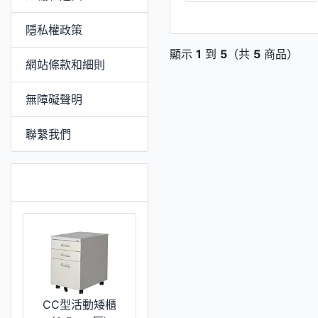
隱私權政策
顯示
1
到
5
（共
5
商品）
網站條款和細則
無障礙聲明
聯繫我們
特價 [更多]
CC型活動矮櫃