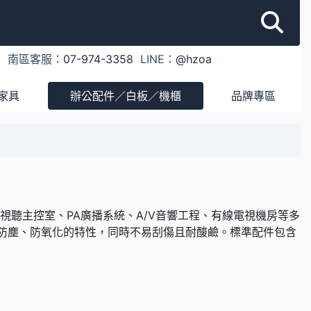
1
南區客服：
07-974-3358
LINE：
@hzoa
家具
辦公配件／白板／機櫃
品牌專區
備、視聽主控室、PA廣播系統、A/V音響工程、有線電視機房等多
有防塵、防氧化的特性，同時不易刮傷且耐酸鹼。標準配件包含