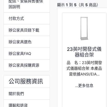
配送、安裝與售後保
顯示
1
到
5
（共
5
商品）
固說明
付款方式
辦公家具目錄下載
辦公家具選色
23英吋開發式儀
辦公家具FAQ
器組合架
品 名：23英吋開發
辦公家具採購資源
式儀器組合架 本產品
是依據ANSI/EIA...
公司服務資訊
...更多信息
關於我們
運輸和退貨