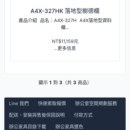
A4X-327HK 落地型樹德櫃
產品介紹 品名：A4X-327H A4X落地型資料
櫃...
NT$11,159元
...更多信息
顯示
1
到
3
（共
3
商品）
Line 我們
快速索取報價
辦公室空間規劃服務
配送、安裝與售後保固說明
付款方式
辦公家具目錄下載
辦公家具選色