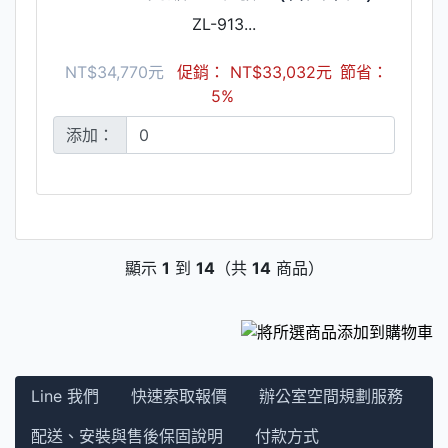
ZL-913...
NT$34,770元
促銷： NT$33,032元
節省：
5%
添加：
顯示
1
到
14
（共
14
商品）
Line 我們
快速索取報價
辦公室空間規劃服務
配送、安裝與售後保固說明
付款方式