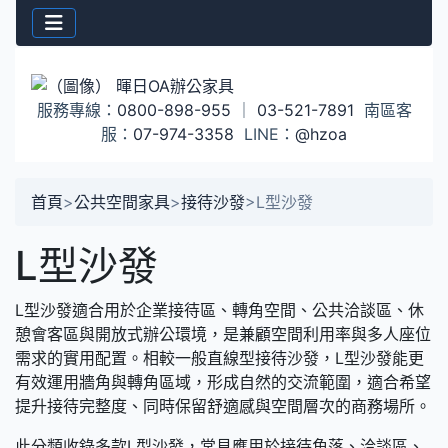
服務專線：
0800-898-955
｜
03-521-7891
南區客
服：
07-974-3358
LINE：
@hzoa
首頁
>
公共空間家具
>
接待沙發
>
L型沙發
L型沙發
L型沙發適合用於企業接待區、轉角空間、公共洽談區、休
憩會客區與開放式辦公環境，是兼顧空間利用率與多人座位
需求的實用配置。相較一般直線型接待沙發，L型沙發能更
有效運用牆角與轉角區域，形成自然的交流範圍，適合希望
提升接待完整度、同時保留舒適感與空間層次的商務場所。
此分類收錄多款L型沙發，常見應用於接待角落、洽談區、