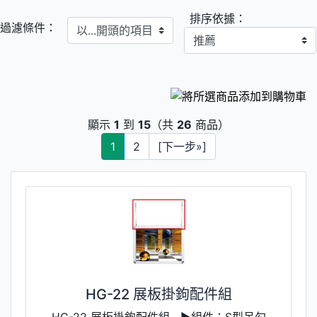
排序依據：
以...開頭的項目
過濾條件：
顯示
1
到
15
（共
26
商品）
1
2
[下一步»]
HG-22 展板掛鉤配件組
HG-22 展板掛鉤配件組 ▶組件：S型吊勾