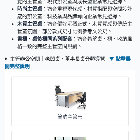
覺的主管室，現代辦公室與成長型企業常見選擇。
時尚主管桌
：適合重視現代感、材質搭配與空間設計
感的辦公室，科技業與品牌導向企業常見選擇。
木質主管桌
：適合偏好沉穩正式、木質質感與傳統主
管室氛圍，部分款式尺寸比例參考文公尺。
書櫃、桌後櫃同系列配套
：適合希望桌、櫃、收納風
格一致的完整主管空間規劃。
主管辦公空間｜老闆桌・董事長桌分類導覽
▼ 點擊展
開完整說明
簡約主管桌