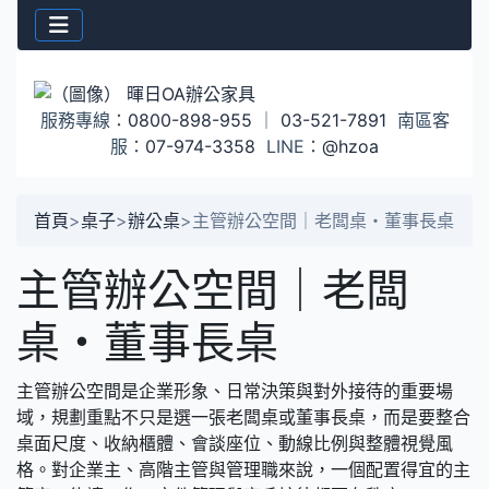
服務專線：
0800-898-955
｜
03-521-7891
南區客
服：
07-974-3358
LINE：
@hzoa
首頁
>
桌子
>
辦公桌
>
主管辦公空間｜老闆桌・董事長桌
主管辦公空間｜老闆
桌・董事長桌
主管辦公空間是企業形象、日常決策與對外接待的重要場
域，規劃重點不只是選一張老闆桌或董事長桌，而是要整合
桌面尺度、收納櫃體、會談座位、動線比例與整體視覺風
格。對企業主、高階主管與管理職來說，一個配置得宜的主