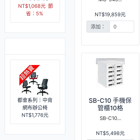
NT$1,068元
節
省：5%
NT$19,859元
添加：
推薦 [更多]
都會系列｜中背
SB-C10 手機保
網布辦公椅
管櫃10格
NT$1,776元
SB-C10...
NT$5,498元