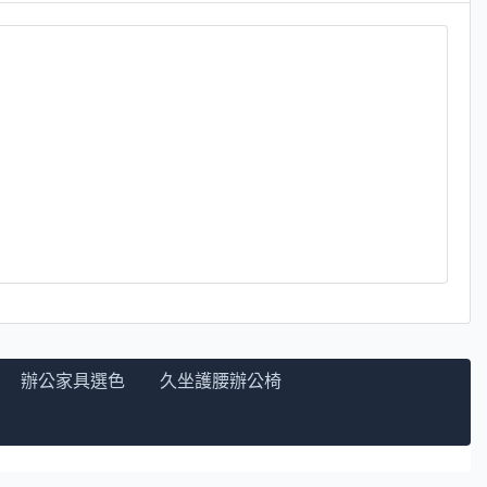
辦公家具選色
久坐護腰辦公椅