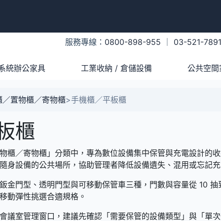
服務專線：
0800-898-955
｜
03-521-789
系統辦公家具
工業收納 / 倉儲設備
公共空間
櫃／置物櫃／寄物櫃
>
手機櫃／平板櫃
板櫃
物櫃／寄物櫃」分類中，專為數位設備集中保管與充電設計的收
隨身設備的公共場所，協助管理者降低設備遺失、混用或忘記充
金門型、透明門型與可移動保管車三種，門數與容量從 10 抽到 
移動彈性挑選合適規格。
會議室管理窗口，建議先確認「需要保管的設備類型」與「單次