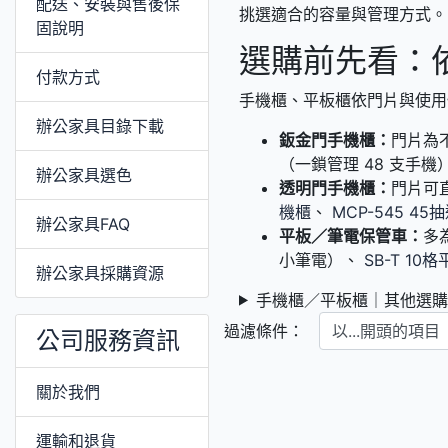
配送、安裝與售後保
挑選適合的容量與管理方式。
固說明
選購前先看：
付款方式
手機櫃、平板櫃依門片與使用
辦公家具目錄下載
鈑金門手機櫃：
門片為
（一鎖管理 48 支手機
辦公家具選色
透明門手機櫃：
門片可
機櫃
、
MCP-545 4
辦公家具FAQ
平板／筆電保管車：
多
小筆電）、
SB-T 1
辦公家具採購資源
手機櫃／平板櫃｜其他選
以...開頭的項目
過濾條件：
公司服務資訊
關於我們
運輸和退貨