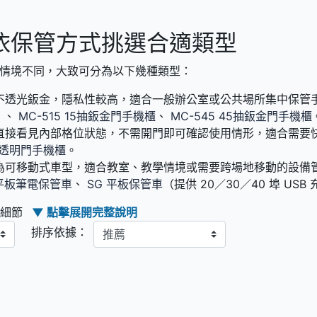
依保管方式挑選合適類型
情境不同，大致可分為以下幾種類型：
不透光鈑金，隱私性較高，適合一般辦公室或公共場所集中保管手機。
）、
MC-515 15抽鈑金門手機櫃
、
MC-545 45抽鈑金門手機櫃
直接看見內部格位狀態，不需開門即可確認使用情形，適合需要
5抽透明門手機櫃
。
為可移動式車型，適合教室、教學情境或需要跨場地移動的設備
0格平板筆電保管車
、
SG 平板保管車
（提供 20／30／40 埠 USB
購細節
▼ 點擊展開完整說明
排序依據：