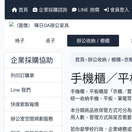
首頁
企業採購諮詢
LINE 詢價
會員登入
椅子
桌子
辦公收納 / 櫥櫃
企業採購協助
首頁
>
辦公收納 / 櫥櫃
>
衣
手機櫃／平
列印訂購單
Line 我們
手機櫃、平板櫃是「衣櫃／置
統一收納手機、平板、筆電等
快速索取報價
本分類商品依保管方式可分為鈑
用人數、管理方式與是否需要
辦公室空間規劃服務
若你是學校行政、企業總務或