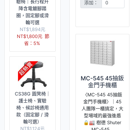
驗椅｜長行程升
添加：
降含電鍍腳踏
圈，固定腳或滑
輪可選
NT$1,894元
NT$1,800元
節
省：5%
MC-545 45抽鈑
金門手機櫃
CS38G 圓凳椅｜
〈MC-545 45抽鈑
護士椅、實驗
金門手機櫃〉｜45
椅、候診椅通用
人團隊一櫃搞定，大
款（固定腳 / 滑
型場域的最強後盾
輪可選）
🔒🏭 樹德 Shuter
NT$1,124元
MC-545...