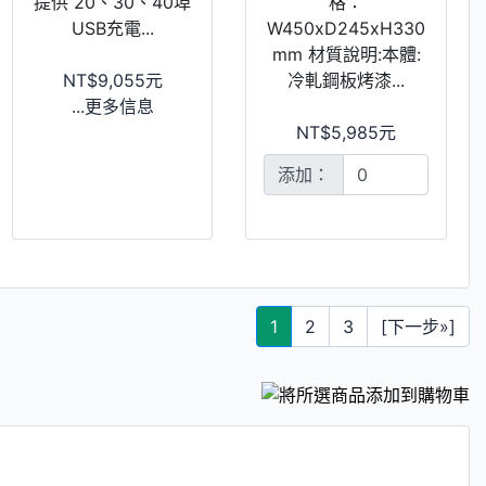
提供 20、30、40埠
格：
USB充電...
W450xD245xH330
mm 材質說明:本體:
NT$9,055元
冷軋鋼板烤漆...
...更多信息
NT$5,985元
添加：
1
2
3
[下一步»]