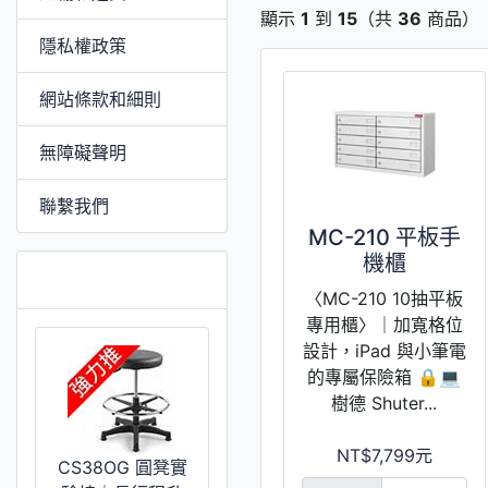
顯示
1
到
15
（共
36
商品）
隱私權政策
網站條款和細則
無障礙聲明
聯繫我們
MC-210 平板手
機櫃
特價 [更多]
〈MC-210 10抽平板
專用櫃〉｜加寬格位
設計，iPad 與小筆電
的專屬保險箱 🔒💻
樹德 Shuter...
NT$7,799元
CS38OG 圓凳實