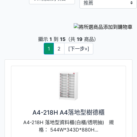
顯示
1
到
15
（共
19
商品）
1
2
[下一步»]
A4-218H A4落地型樹德櫃
A4-218H 落地型資料櫃(白櫃/透明抽) 規
格： 544W*343D*880H...