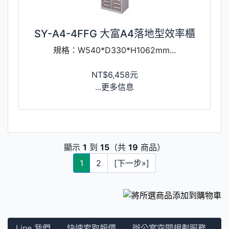
SY-A4-4FFG 大富A4落地型效率櫃
規格：W540*D330*H1062mm...
NT$6,458元
...更多信息
顯示
1
到
15
（共
19
商品）
1
2
[下一步»]
Line 我們
快速索取報價
辦公室空間規劃服務