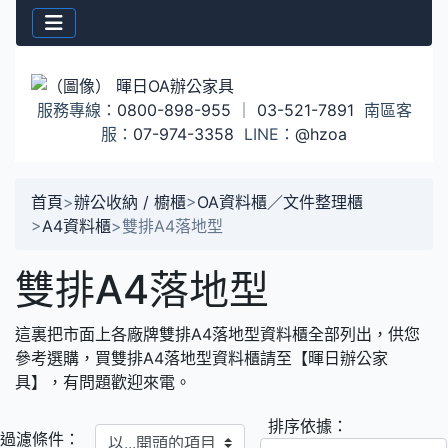
服務專線：
0800-898-955
｜
03-521-7891
南區客
服：
07-974-3358
LINE：
@hzoa
首頁
>
辦公收納 / 櫥櫃
>
OA資料櫃／文件整理櫃
>
A4資料櫃
>
雙排A4落地型
雙排A4落地型
這裏把市面上各廠牌雙排A4落地型資料櫃全部列出，供您
參考選購，買雙排A4落地型資料櫃請至【暉日辦公家
具】，有問題歡迎來電。
排序依據：
以...開頭的項目
過濾條件：