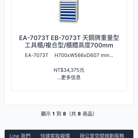
EA-7073T EB-7073T 天鋼牌重量型
工具櫃/複合型/櫃體高度700mm
EA-7073T H700xW566xD607 mm...
NT$34,375元
...更多信息
顯示
1
到
8
（共
8
商品）
Line 我們
快速索取報價
辦公室空間規劃服務