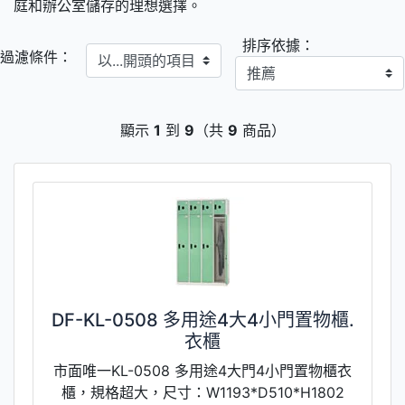
庭和辦公室儲存的理想選擇。
排序依據：
以...開頭的項目
過濾條件：
顯示
1
到
9
（共
9
商品）
DF-KL-0508 多用途4大4小門置物櫃.
衣櫃
市面唯一KL-0508 多用途4大門4小門置物櫃衣
櫃，規格超大，尺寸：W1193*D510*H1802