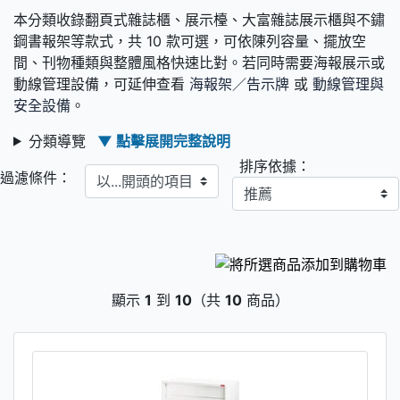
本分類收錄翻頁式雜誌櫃、展示檯、大富雜誌展示櫃與不鏽
鋼書報架等款式，共 10 款可選，可依陳列容量、擺放空
間、刊物種類與整體風格快速比對。若同時需要海報展示或
動線管理設備，可延伸查看
海報架／告示牌
或
動線管理與
安全設備
。
分類導覽
▼ 點擊展開完整說明
排序依據：
以...開頭的項目
過濾條件：
顯示
1
到
10
（共
10
商品）