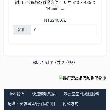
耐用，金屬拖鉤移動方便。 尺寸:810 X 485 X
145mm ...
NT$2,100元
添加：
顯示
1
到
7
（共
7
商品）
Line 我們
快速索取報價
辦公室空間規劃服務
配送、安裝與售後保固說明
付款方式