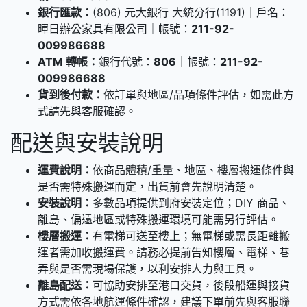
銀行匯款：
(806) 元大銀行 大統分行(1191)｜戶名：
暉日辦公家具有限公司｜帳號：
211-92-
009986688
ATM 轉帳：
銀行代號：
806
｜帳號：
211-92-
009986688
貨到後付款：
依訂單與地區/品項條件評估，如需此方
式請先與客服確認。
配送與安裝說明
運費說明：
依商品體積/重量、地區、樓層搬運條件與
是否需特殊搬運而定，出貨前會先說明清楚。
安裝說明：
多數品項提供到府安裝定位；DIY 商品、
離島、偏遠地區或特殊搬運環境可能需另行評估。
樓層搬運：
有電梯可送至樓上；無電梯或需長距離搬
運者需加收搬運費。請務必提前告知樓層、電梯、巷
弄與是否需現場保護，以利安排人力與工具。
離島配送：
可協助安排至港口交貨，後段船運與接貨
方式需依各地航運條件確認，建議下單前先與客服聯