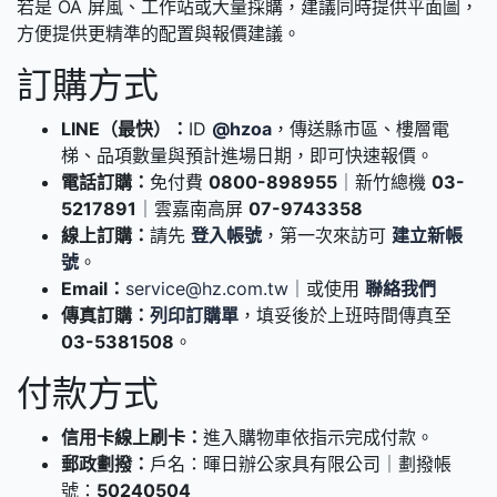
若是 OA 屏風、工作站或大量採購，建議同時提供平面圖，
方便提供更精準的配置與報價建議。
訂購方式
LINE（最快）：
ID
@hzoa
，傳送縣市區、樓層電
梯、品項數量與預計進場日期，即可快速報價。
電話訂購：
免付費
0800-898955
｜新竹總機
03-
5217891
｜雲嘉南高屏
07-9743358
線上訂購：
請先
登入帳號
，第一次來訪可
建立新帳
號
。
Email：
service@hz.com.tw
｜或使用
聯絡我們
傳真訂購：
列印訂購單
，填妥後於上班時間傳真至
03-5381508
。
付款方式
信用卡線上刷卡：
進入購物車依指示完成付款。
郵政劃撥：
戶名：暉日辦公家具有限公司｜劃撥帳
號：
50240504