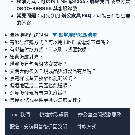
聯繫方式：
可透過 LINE
@hzoa
、
聯絡我們
或免付費
0800-898955
與客服聯繫。
常見問題：
可先參閱
辦公家具 FAQ
，可能已有您需要
的答案。
偏遠地區配送說明
▼ 點擊展開地區清單
有哪些訂購方式？可以用 LINE 或電話下單嗎？
有哪些付款方式？可以刷卡或匯款嗎？
運費怎麼計算？
購買後有包含組裝安裝嗎？
交期大約多久？現成品與訂製品有差嗎？
無電梯或巷弄狹窄也能配送嗎？
偏遠地區或工業區也能送嗎？
到貨後發現有問題怎麼辦？
售後維修或零件更換要怎麼處理？
Line 我們
快速索取報價
辦公室空間規劃服務
配送、安裝與售後保固說明
付款方式