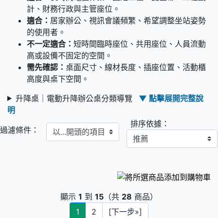
計、財務行政與主管座位。
適合：
居家辦公、視訊會議頻繁、希望調整坐站姿勢
的使用者。
不一定適合：
短時間臨時座位、共用座位、人員流動
高或設備不固定的空間。
需先確認：
桌面尺寸、線材長度、插座位置、活動櫃
高度與桌下空間。
升降桌｜電動升降辦公桌分類導覽
▼ 點擊展開完整說
明
排序依據：
以...開頭的項目
過濾條件：
顯示
1
到
15
（共
28
商品）
1
2
[下一步»]