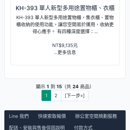
KH-393 單人新型多用途置物櫃、衣櫃
KH-393 單人新型多用途置物櫃，集衣櫃、置物
櫃收納的使用功能，讓您空間易於運用，收納更
得心應手。 有四種深度選擇：...
NT$9,135元
...更多信息
顯示
1
到
15
（共
24
商品）
1
2
[下一步»]
Line 我們
快速索取報價
辦公室空間規劃服務
配送、安裝與售後保固說明
付款方式