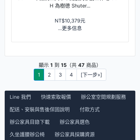
H 為樹德 Shuter...
NT$10,379元
...更多信息
顯示
1
到
15
（共
47
商品）
1
2
3
4
[下一步»]
Line 我們
快速索取報價
辦公室空間規劃服務
配送、安裝與售後保固說明
付款方式
辦公家具目錄下載
辦公家具選色
久坐護腰辦公椅
辦公家具採購資源