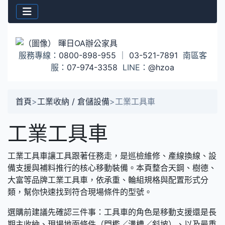
服務專線：
0800-898-955
｜
03-521-7891
南區客
服：
07-974-3358
LINE：
@hzoa
首頁
>
工業收納 / 倉儲設備
>
工業工具車
工業工具車
工業工具車讓工具跟著任務走，是巡檢維修、產線換線、設
備支援與補料推行的核心移動裝備。本頁整合天鋼、樹德、
大富等品牌工業工具車，依承重、輪組規格與配置形式分
類，幫你快速找到符合現場條件的型號。
選購前建議先確認三件事：工具車的角色是移動支援還是長
期主收納、現場地面條件（門檻／溝槽／斜坡）、以及最重