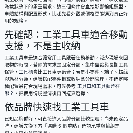
滿載狀態下的承重需求。這三個條件會直接影響輪組選型、
車體結構與配置形式，比起先看外觀或價格更能選到真正好
用的規格。
先確認：工業工具車適合移動
支援，不是主收納
工業工具車最適合讓常用工具跟著任務移動，減少現場來回
取物的時間。若你的需求是固定分類、集中盤點與長期工具
保管，
工具櫃
會比工具車更適合；若是小零件、端子、螺絲
與耗材分類，建議搭配零件櫃或收納盒分開管理。不確定哪
種配置最符合現場需求，可先參考
工具車和工具櫃差在
哪？
，把使用情境釐清後再回這頁選擇。
依品牌快速找工業工具車
已知品牌偏好，可直接進入品牌分類比較型號；尚未確定品
牌，建議先從下方「選購 5 個重點」確認承重與輪組需
求，再縮小品牌範圍。