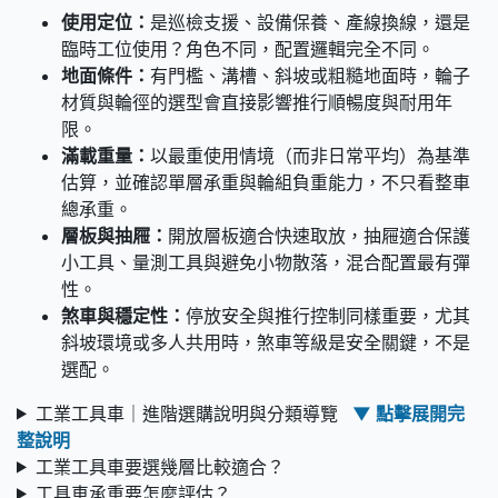
使用定位：
是巡檢支援、設備保養、產線換線，還是
臨時工位使用？角色不同，配置邏輯完全不同。
地面條件：
有門檻、溝槽、斜坡或粗糙地面時，輪子
材質與輪徑的選型會直接影響推行順暢度與耐用年
限。
滿載重量：
以最重使用情境（而非日常平均）為基準
估算，並確認單層承重與輪組負重能力，不只看整車
總承重。
層板與抽屜：
開放層板適合快速取放，抽屜適合保護
小工具、量測工具與避免小物散落，混合配置最有彈
性。
煞車與穩定性：
停放安全與推行控制同樣重要，尤其
斜坡環境或多人共用時，煞車等級是安全關鍵，不是
選配。
工業工具車｜進階選購說明與分類導覽
▼ 點擊展開完
整說明
工業工具車要選幾層比較適合？
工具車承重要怎麼評估？