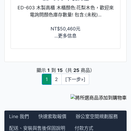
ED-603 木製高櫃 木櫃顏色:花梨木色，歡迎來
電詢問顏色庫存數量! 包含:(未稅)...
NT$50,460元
...更多信息
顯示
1
到
15
（共
25
商品）
1
2
[下一步»]
Line 我們
快速索取報價
辦公室空間規劃服務
配送、安裝與售後保固說明
付款方式