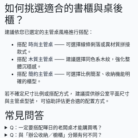
如何挑選適合的書櫃與桌後
櫃？
建議依您已選定的主管桌風格進行搭配：
搭配
時尚主管桌
—— 可選擇線條俐落或異材質拼接
款式。
搭配
木質主管桌
—— 建議選擇同色系木紋，強化整
體沉穩感。
搭配
簡約主管桌
—— 可選擇比例簡潔、收納機能明
確的櫃型。
若不確定尺寸比例或搭配方式， 建議提供辦公室平面尺寸
與主管桌型號， 可協助評估更合適的配置方式。
常見問答
Q：一定要搭配暉日的老闆桌才能購買嗎？
Q：與「辦公收納／櫥櫃」分類有何不同？