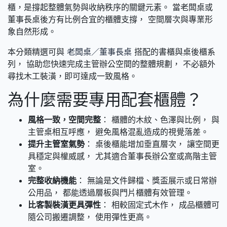
櫃，是撐起整體氣勢與收納秩序的關鍵元素。 當老闆桌或
董事長桌後方有比例合宜的櫃體支撐， 空間層次與專業形
象自然形成。
本分類精選可與
老闆桌／董事長桌
搭配的書櫃與桌後櫃系
列， 協助您快速完成主管辦公空間的整體規劃， 不必額外
尋找木工裝潢，即可達成一致風格。
為什麼需要專用配套櫃體？
風格一致，空間完整
： 櫃體的木紋、色澤與比例， 與
主管桌相互呼應， 避免風格混亂造成的視覺落差。
提升主管室氣勢
： 桌後櫃能增加垂直層次， 讓空間更
具穩定與權威感， 尤其適合董事長辦公室或高階主管
室。
完整收納機能
： 無論是文件歸檔、獎盃展示或日常辦
公用品， 都能透過層板與門片櫃體有效管理。
比客製裝潢更具彈性
： 相較固定式木作， 成品櫃體可
隨公司搬遷調整， 使用彈性更高。