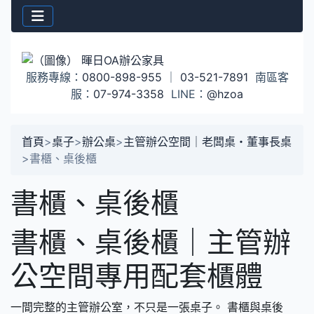
服務專線：
0800-898-955
｜
03-521-7891
南區客
服：
07-974-3358
LINE：
@hzoa
首頁
>
桌子
>
辦公桌
>
主管辦公空間｜老闆桌・董事長桌
>
書櫃、桌後櫃
書櫃、桌後櫃
書櫃、桌後櫃｜主管辦
公空間專用配套櫃體
一間完整的主管辦公室，不只是一張桌子。 書櫃與桌後