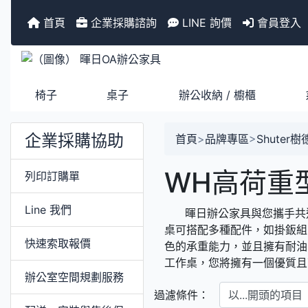
首頁
企業採購諮詢
LINE 詢價
會員登入
椅子
桌子
辦公收納 / 櫥櫃
企業採購協助
首頁
>
品牌專區
>
Shuter
WH高荷重
列印訂購單
Line 我們
暉日辦公家具與您攜手共進，
桌可搭配多種配件，如掛鈑組
快速索取報價
色的承重能力，並且擁有耐油
工作桌，您將擁有一個優質且
辦公室空間規劃服務
以...開頭的項目
過濾條件：