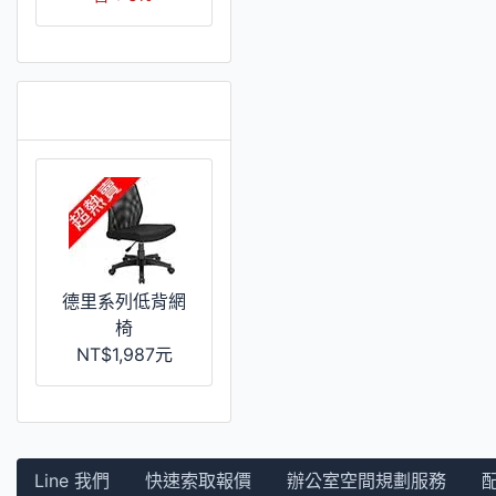
推薦 [更多]
德里系列低背網
椅
NT$1,987元
Line 我們
快速索取報價
辦公室空間規劃服務