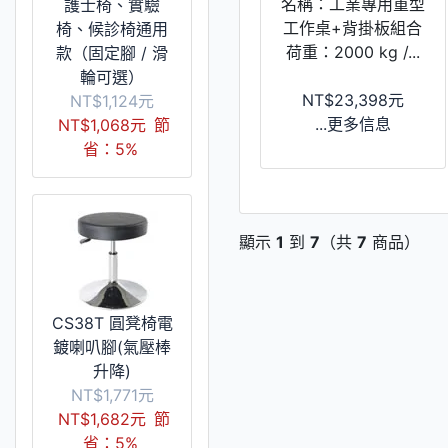
名稱：工業專用重型
護士椅、實驗
工作桌+背掛板組合
椅、候診椅通用
荷重：2000 kg /...
款（固定腳 / 滑
輪可選）
NT$23,398元
NT$1,124元
...更多信息
NT$1,068元
節
省：5%
顯示
1
到
7
（共
7
商品）
CS38T 圓凳椅電
鍍喇叭腳(氣壓棒
升降)
NT$1,771元
NT$1,682元
節
省：5%