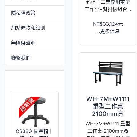
名稱：工業專用重型
工作桌+背掛板組合...
隱私權政策
NT$33,124元
網站條款和細則
...更多信息
無障礙聲明
聯繫我們
特價 [更多]
WH-7M+W1111
重型工作桌
2100mm寬
WH-7M+W1111 重型
工作桌 2100mm寬
CS38G 圓凳椅｜