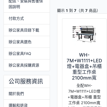
配送、安裝與售後保
固說明
顯示
1
到
7
（共
7
商品）
付款方式
辦公家具目錄下載
辦公家具選色
辦公家具FAQ
WH-
7M+W1111+LED
辦公家具採購資源
燈+電器盒+吊櫃
重型工作桌
2100mm寬
公司服務資訊
全配WH-
7M+W1111+LED燈
關於我們
+電器盒+吊櫃 重型
工作桌 2100mm寬
運輸和退貨