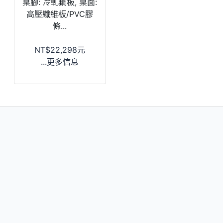
桌腳: 冷軋鋼板, 桌面:
高壓纖維板/PVC膠
條...
NT$22,298元
...更多信息