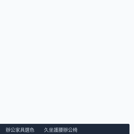
辦公家具選色
久坐護腰辦公椅