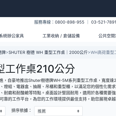
服務專線：
0800-898-955
｜
03-521-789
系統辦公家具
工業收納 / 倉儲設備
公共空間
樹德牌
>
SHUTER 樹德 WH 重型工作桌｜2000公斤
>
WH高荷重型
型工作桌210公分
自豪地推出Shuter樹德牌WH-5M系列重型工作桌，寬度達
、燈組、電器盒、抽屜、吊櫃和重型櫃，以滿足您的個性化需求。W
、耐磨和耐酸鹼等特點。桌面設計堅固耐用，適用於各種需要強大荷
可靠的工作平台，為您的工作環境提供最佳支持，助您展現卓越
排序依據：