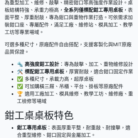
為重型加工、維修、敲擊、精密鉗口等高強度作業設計。桌
板結構特強、承重力極高，
全系列僅標配鉗工專用桌板
，表
面平整、厚重耐敲，專為鉗口與重物作業打造。可依需求加
裝鉗口座、專屬配件，滿足工廠、維修站、模具加工、教學
工坊等專業場域。
可選多種尺寸，原廠配件自由搭配，支援客製化與MIT原廠
品質保證。
🔩
高強度鉗工設計
：專為敲擊、加工、重物維修設計
🛠️
標配鉗工專用桌板
，厚實耐敲，適合鉗口固定作業
✅ 多種尺寸，承載力高，超厚桌板
✅ 可加購橫三屜、吊櫃、平台、掛板等原廠配件
🏆 適用工廠加工、模具維修、教學工坊、維修廠、重
工檢修等場域
鉗工桌桌板特色
鉗工專用桌板
：表面厚重平整，耐重敲、耐撞擊，適
合重型維修、鉗口固定與金屬加工。