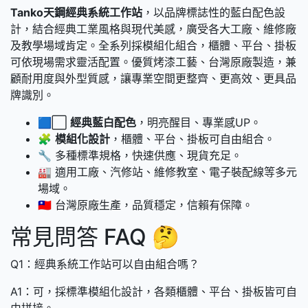
Tanko天鋼經典系統工作站
，以品牌標誌性的藍白配色設
計，結合經典工業風格與現代美感，廣受各大工廠、維修廠
及教學場域肯定。全系列採模組化組合，櫃體、平台、掛板
可依現場需求靈活配置。優質烤漆工藝、台灣原廠製造，兼
顧耐用度與外型質感，讓專業空間更整齊、更高效、更具品
牌識別。
🟦⬜
經典藍白配色
，明亮醒目、專業感UP。
🧩
模組化設計
，櫃體、平台、掛板可自由組合。
🔧 多種標準規格，快速供應、現貨充足。
🏭 適用工廠、汽修站、維修教室、電子裝配線等多元
場域。
🇹🇼 台灣原廠生產，品質穩定，信賴有保障。
常見問答 FAQ 🤔
Q1：經典系統工作站可以自由組合嗎？
A1：可，採標準模組化設計，各類櫃體、平台、掛板皆可自
由拼接。