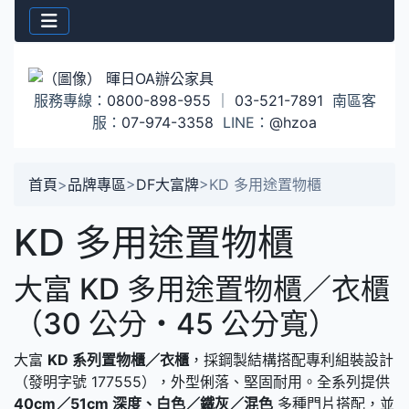
服務專線：
0800-898-955
｜
03-521-7891
南區客
服：
07-974-3358
LINE：
@hzoa
首頁
>
品牌專區
>
DF大富牌
>
KD 多用途置物櫃
KD 多用途置物櫃
大富 KD 多用途置物櫃／衣櫃
（30 公分・45 公分寬）
大富
KD 系列置物櫃／衣櫃
，採鋼製結構搭配專利組裝設計
（發明字號 177555），外型俐落、堅固耐用。全系列提供
40cm／51cm 深度、白色／鐵灰／混色
多種門片搭配，並