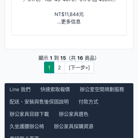
NT$11,844元
...更多信息
顯示
1
到
15
（共
16
商品）
1
2
[下一步»]
Line 我們
快速索取報價
辦公室空間規劃服務
配送、安裝與售後保固說明
付款方式
辦公家具目錄下載
辦公家具選色
久坐護腰辦公椅
辦公家具採購資源