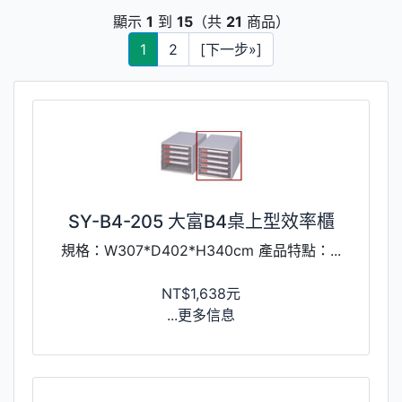
顯示
1
到
15
（共
21
商品）
1
2
[下一步»]
SY-B4-205 大富B4桌上型效率櫃
規格：W307*D402*H340cm 產品特點：...
NT$1,638元
...更多信息