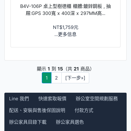
​B4V-106P ​桌上型樹德櫃 櫃體:鍍鋅鋼板 , 抽
屜:GPS 300寬 x 400深 x 297MM高...
NT$1,759元
...更多信息
顯示
1
到
15
（共
21
商品）
1
2
[下一步»]
Line 我們
快速索取報價
辦公室空間規劃服務
配送、安裝與售後保固說明
付款方式
辦公家具目錄下載
辦公家具選色