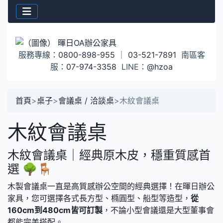
服務專線：
0800-898-955
｜
03-521-7891
南區客
服：
07-974-3358
LINE：
@hzoa
首頁
>
桌子
>
會議桌 / 洽談桌
>
木紋會議桌
木紋會議桌
木紋會議桌｜經典原木皮，穩重質感首
選 🌳🪑
木製會議桌一直是高質感辦公空間的經典選擇！在暉日辦公
家具，您可選擇各式長方型、橢圓型、船型等造型，
從
160cm到480cm皆可訂製
，不論小型會議還是大型董事會
都能完美搭配。