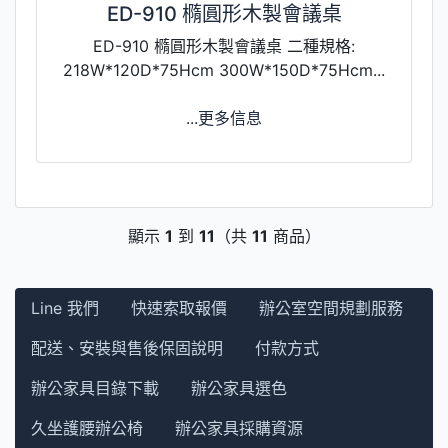
ED-910 橢圓形木製會議桌
ED-910 橢圓形木製會議桌 二種規格:
218W*120D*75Hcm 300W*150D*75Hcm...
...更多信息
顯示
1
到
11
（共
11
商品）
Line 我們
快速索取報價
辦公室空間規劃服務
配送、安裝與售後保固說明
付款方式
辦公家具目錄下載
辦公家具選色
久坐護腰辦公椅
辦公家具採購資源