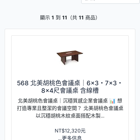
顯示
1
到
11
（共
11
商品）
568 北美胡桃色會議桌｜6×3・7×3・
8×4尺會議桌 含線槽
北美胡桃色會議桌｜沉穩質感企業會議桌 📊 想
打造專業且整潔的會議空間？ 北美胡桃色會議桌
以沉穩胡桃木紋桌面搭配木製...
NT$12,320元
...更多信息