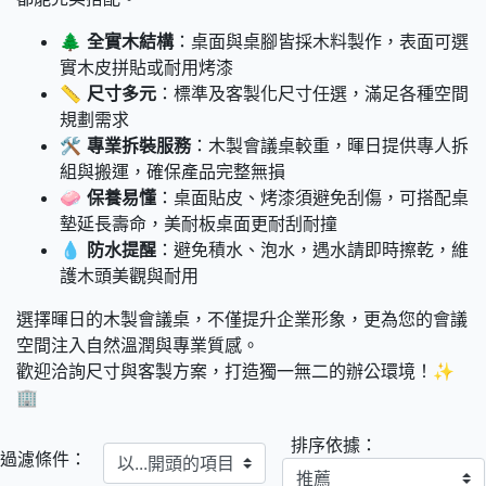
🌲
全實木結構
：桌面與桌腳皆採木料製作，表面可選
實木皮拼貼或耐用烤漆
📏
尺寸多元
：標準及客製化尺寸任選，滿足各種空間
規劃需求
🛠️
專業拆裝服務
：木製會議桌較重，暉日提供專人拆
組與搬運，確保產品完整無損
🧼
保養易懂
：桌面貼皮、烤漆須避免刮傷，可搭配桌
墊延長壽命，美耐板桌面更耐刮耐撞
💧
防水提醒
：避免積水、泡水，遇水請即時擦乾，維
護木頭美觀與耐用
選擇暉日的木製會議桌，不僅提升企業形象，更為您的會議
空間注入自然溫潤與專業質感。
歡迎洽詢尺寸與客製方案，打造獨一無二的辦公環境！✨
🏢
排序依據：
以...開頭的項目
過濾條件：