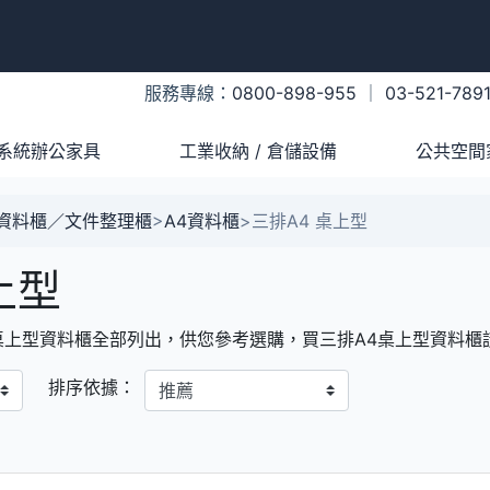
服務專線：
0800-898-955
｜
03-521-789
系統辦公家具
工業收納 / 倉儲設備
公共空間
A資料櫃／文件整理櫃
>
A4資料櫃
>
三排A4 桌上型
上型
桌上型資料櫃全部列出，供您參考選購，買三排A4桌上型資料櫃
排序依據：