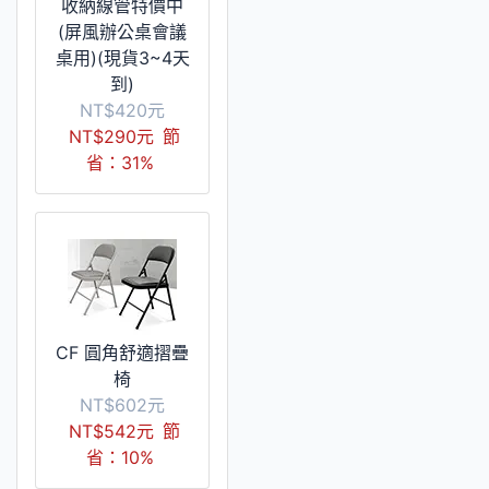
收納線管特價中
(屏風辦公桌會議
桌用)(現貨3~4天
到)
NT$420元
NT$290元
節
省：31%
CF 圓角舒適摺疊
椅
NT$602元
NT$542元
節
省：10%