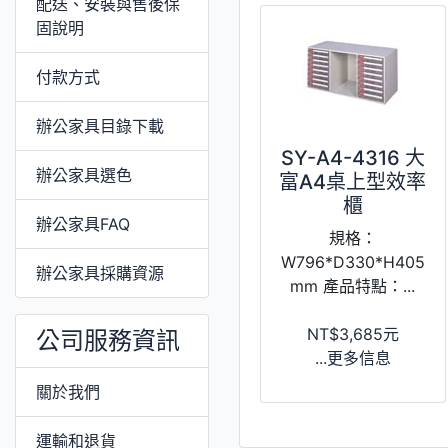
配送、安裝與售後保
固說明
付款方式
辦公家具目錄下載
SY-A4-4316 大
辦公家具選色
富A4桌上型效率
櫃
辦公家具FAQ
規格：
W796*D330*H405
辦公家具採購資源
mm 產品特點：...
NT$3,685元
公司服務資訊
...更多信息
關於我們
運輸和退貨