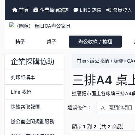
首頁
企業採購諮詢
LINE 詢價
會員登入
椅子
桌子
辦公收納 / 櫥櫃
企業採購協助
首頁
>
辦公收納 / 櫥櫃
>
O
三排A4 桌
列印訂購單
Line 我們
這裏把市面上各廠牌三排A4
以...開頭的項目
快速索取報價
過濾條件：
辦公室空間規劃服務
顯示
1
到
2
（共
2
商品）