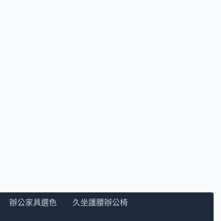
辦公家具選色
久坐護腰辦公椅