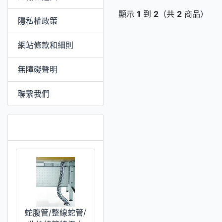
顯示
1
到
2
（共
2
商品）
隱私權政策
網站條款和細則
無障礙聲明
聯繫我們
特價 [更多]
蛇腹管/整線蛇管/