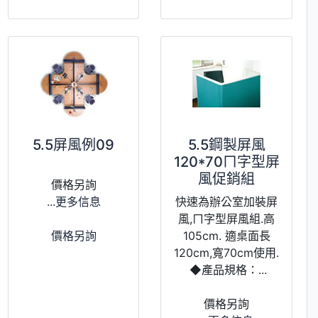
5.5屏風例09
5.5鋼製屏風
120*70ㄇ字型屏
風促銷組
價格另詢
...更多信息
快速為辦公室加裝屏
風,ㄇ字型屏風組.高
價格另詢
105cm. 適桌面長
120cm,寬70cm使用.
◆產品規格：...
價格另詢