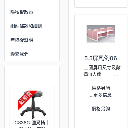
隱私權政策
網站條款和細則
無障礙聲明
聯繫我們
5.5屏風例06
上圖屏風尺寸及數
特價 [更多]
量:4人座 ...
價格另詢
...更多信息
價格另詢
CS38G 圓凳椅｜