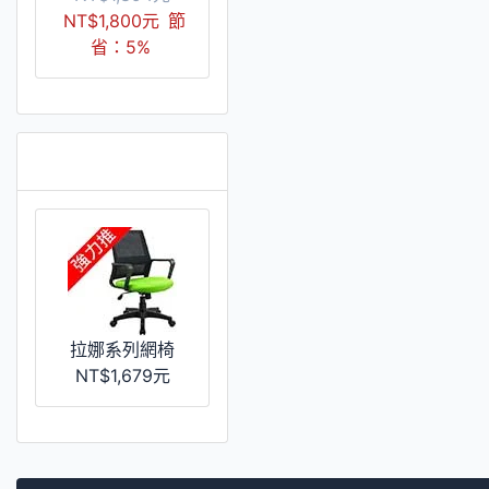
NT$1,800元
節
省：5%
推薦 [更多]
拉娜系列網椅
NT$1,679元