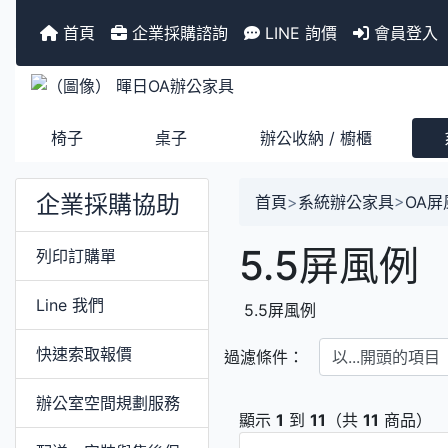
首頁
企業採購諮詢
LINE 詢價
會員登入
椅子
桌子
辦公收納 / 櫥櫃
企業採購協助
首頁
>
系統辦公家具
>
OA屏
5.5屏風例
列印訂購單
Line 我們
5.5屏風例
以...開頭的項目
快速索取報價
過濾條件：
辦公室空間規劃服務
顯示
1
到
11
（共
11
商品）