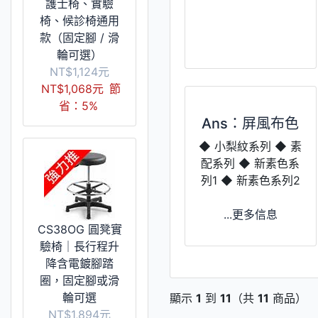
護士椅、實驗
椅、候診椅通用
款（固定腳 / 滑
輪可選）
NT$1,124元
NT$1,068元
節
省：5%
Ans：屏風布色
◆ 小梨紋系列 ◆ 素
配系列 ◆ 新素色系
列1 ◆ 新素色系列2
...更多信息
CS38OG 圓凳實
驗椅｜長行程升
降含電鍍腳踏
圈，固定腳或滑
輪可選
顯示
1
到
11
（共
11
商品）
NT$1,894元