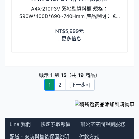
A4X-210P3V 落地型資料櫃 規格：
590W*400D*690~740Hmm 產品說明： €...
NT$5,999元
...更多信息
顯示
1
到
15
（共
19
商品）
1
2
[下一步»]
Line 我們
快速索取報價
辦公室空間規劃服務
配送、安裝與售後保固說明
付款方式