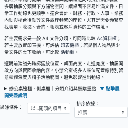
多層抽屜分類與下方儲物空間，讓桌面不容易堆滿文件，日
常工作動線也更順手。適合會計、財務、行政、人事、業務
內勤與櫃台後勤等文件處理頻繁的座位，尤其是需要頻繁查
找表單、收據、合約、報表或客戶資料的工作環境。
若主要需求是一般 A4 文件分類，可同時比較
A4資料櫃
；
若主要放置印表機，可評估
印表機櫃
；若是個人物品與少
量文件的桌下收納，可比較
活動櫃
。
選購前建議先確認擺放位置、桌面高度、走道寬度、抽屜開
啟方向與實際收納內容。小辦公室或多人座位配置應特別留
意櫃體深度與椅子活動範圍，避免影響進出動線。
辦公桌邊櫃、側桌櫃｜分類介紹與選購重點
▼ 點擊展
開完整說明
排序依據：
以...開頭的項目
過濾條件：