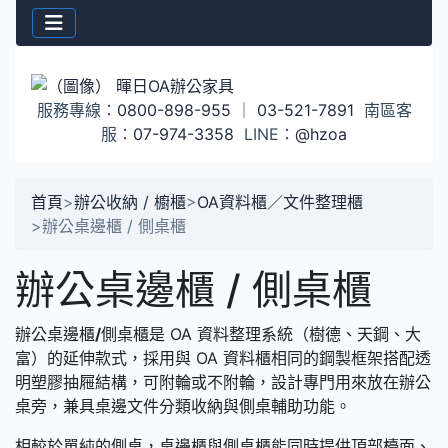
服務專線：
0800-898-955
｜
03-521-7891
南區客
服：
07-974-3358
LINE：
@hzoa
首頁
>
辦公收納 / 櫥櫃
>
OA資料櫃／文件整理櫃
>
辦公桌邊櫃 / 側桌櫃
辦公桌邊櫃 / 側桌櫃
辦公桌邊櫃
/
側桌櫃是 OA 資料整理系統（樹德、天鋼、大
富）的延伸款式，採用與 OA 資料櫃相同的鋼製框架搭配透
明塑膠抽屜結構，可附輪或不附輪，設計專門用來放在辦公
桌旁，兼具桌邊文件分類收納與側桌輔助功能。
相較於單純的側桌，桌邊櫃與側桌櫃能同時提供頂部檯面、