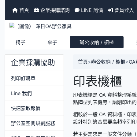
首頁
企業採購諮詢
LINE 詢價
會員登入
椅子
桌子
辦公收納 / 櫥櫃
企業採購協助
首頁
>
辦公收納 / 櫥櫃
>
O
印表機櫃
列印訂購單
Line 我們
印表機櫃是 OA 資料整理
點陣型列表機旁，讓剛印出的
快速索取報價
相較於一般 OA 資料櫃，
設計特別適合需要高頻率列印
辦公室空間規劃服務
若主要需求是一般文件分類