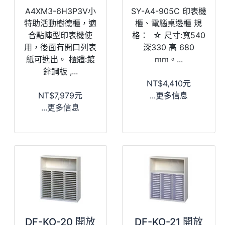
A4XM3-6H3P3V小
SY-A4-905C 印表機
特助活動樹德櫃，適
櫃、電腦桌邊櫃 規
合點陣型印表機使
格： ☆ 尺寸:寬540
用，後面有開口列表
深330 高 680
紙可進出。 櫃體:鍍
mm。...
鋅鋼板 ,...
NT$4,410元
NT$7,979元
...更多信息
...更多信息
DF-KO-20 開放
DF-KO-21 開放