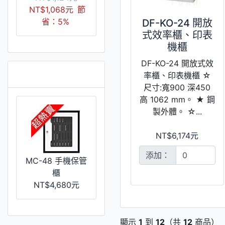
NT$1,068元
節
省：5%
DF-KO-24 開放
式效率櫃、印表
機櫃
DF-KO-24 開放式效
推薦 [更多]
率櫃、印表機櫃 ☆
尺寸:寬900 深450
高 1062 mm。 ★ 鋼
製外體。 ☆...
NT$6,174元
添加：
MC-48 手機保管
櫃
NT$4,680元
顯示
1
到
12
（共
12
商品）