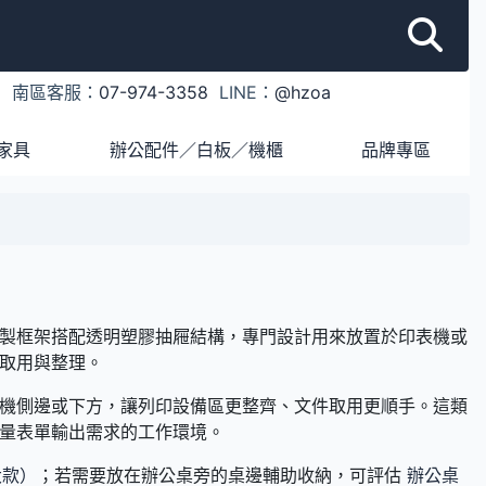
1
南區客服：
07-974-3358
LINE：
@hzoa
家具
辦公配件／白板／機櫃
品牌專區
的鋼製框架搭配透明塑膠抽屜結構，專門設計用來放置於印表機或
取用與整理。
表機側邊或下方，讓列印設備區更整齊、文件取用更順手。這類
量表單輸出需求的工作環境。
大款）
；若需要放在辦公桌旁的桌邊輔助收納，可評估
辦公桌