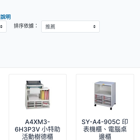
整說明
排序依據：
A4XM3-
SY-A4-905C 印
6H3P3V 小特助
表機櫃、電腦桌
活動樹德櫃
邊櫃