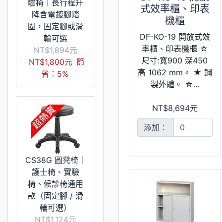
驗椅｜長行程升
式效率櫃、印表
降含電鍍腳踏
機櫃
圈，固定腳或滑
DF-KO-19 開放式效
輪可選
率櫃、印表機櫃 ☆
NT$1,894元
尺寸:寬900 深450
NT$1,800元
節
高 1062 mm。 ★ 鋼
省：5%
製外體。 ☆...
NT$8,694元
添加：
CS38G 圓凳椅｜
護士椅、實驗
椅、候診椅通用
款（固定腳 / 滑
輪可選）
NT$1,124元