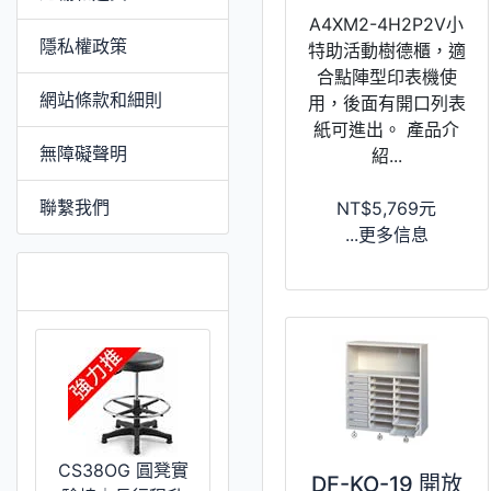
A4XM2-4H2P2V小
隱私權政策
特助活動樹德櫃，適
合點陣型印表機使
網站條款和細則
用，後面有開口列表
紙可進出。 產品介
無障礙聲明
紹...
聯繫我們
NT$5,769元
...更多信息
特價 [更多]
CS38OG 圓凳實
DF-KO-19 開放