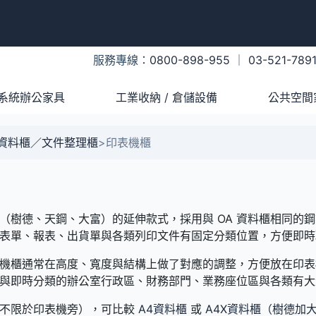
服務專線：
0800-898-955
｜
03-521-789
系統辦公家具
工業收納 / 倉儲設備
公共空間
A資料櫃／文件整理櫃
>
印表機櫃
系統（樹德、天鋼、大富）的延伸款式，採用與 OA 資料櫃相同
表單、報表、出貨單與各類列印文件有固定分類位置，方便即時
印表機櫃通常在高度、寬度與結構上做了對應的調整，方便放在印
與即時分類的辦公室行政區、財務部門、業務座位區與各類有大
（不限於印表機旁），可比較
A4資料櫃
或
A4X資料櫃（樹德加