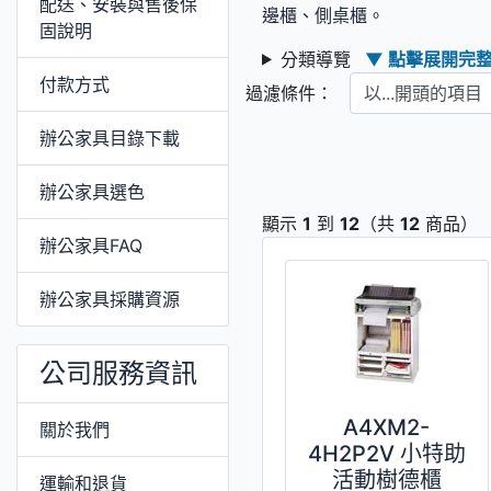
配送、安裝與售後保
邊櫃、側桌櫃
。
固說明
分類導覽
▼ 點擊展開完
以...開頭的項目
付款方式
過濾條件：
辦公家具目錄下載
辦公家具選色
顯示
1
到
12
（共
12
商品）
辦公家具FAQ
辦公家具採購資源
公司服務資訊
A4XM2-
關於我們
4H2P2V 小特助
活動樹德櫃
運輸和退貨