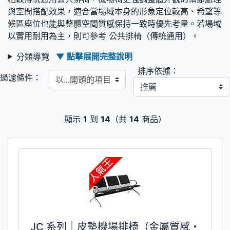
與空間搭配效果，適合當場域本身的形象定位較高、希望等
候區座位也能與整體空間質感保持一致時優先考量。若場域
以實用耐用為主，則可參考
公共排椅（傳統通用）
。
分類導覽
▼ 點擊展開完整說明
排序依據：
以...開頭的項目
過濾條件：
顯示
1
到
14
（共
14
商品）
JC 系列｜皮墊機場排椅（金屬質感・