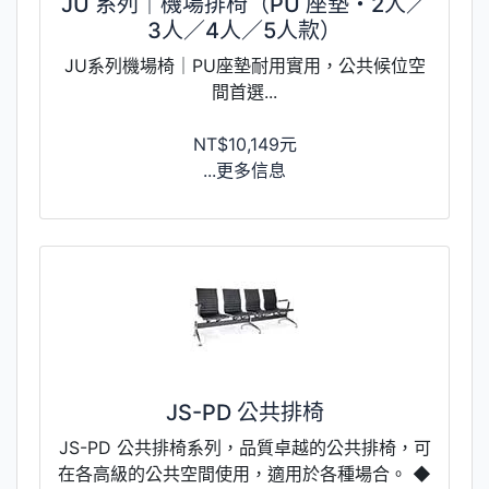
JU 系列｜機場排椅（PU 座墊・2人／
3人／4人／5人款）
JU系列機場椅｜PU座墊耐用實用，公共候位空
間首選...
NT$10,149元
...更多信息
JS-PD 公共排椅
JS-PD 公共排椅系列，品質卓越的公共排椅，可
在各高級的公共空間使用，適用於各種場合。 ◆