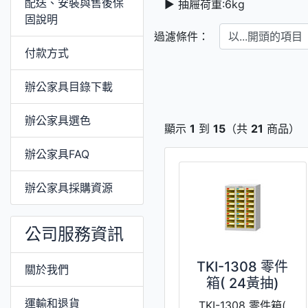
配送、安裝與售後保
► 抽屜荷重:6kg
固說明
以...開頭的項目
過濾條件：
付款方式
辦公家具目錄下載
辦公家具選色
顯示
1
到
15
（共
21
商品）
辦公家具FAQ
辦公家具採購資源
公司服務資訊
TKI-1308 零件
關於我們
箱( 24黃抽)
運輸和退貨
TKI-1308 零件箱(