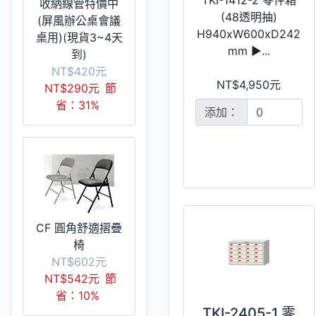
收納線管特價中
(48透明抽)
(屏風辦公桌會議
H940xW600xD242
桌用)(現貨3~4天
mm ►...
到)
NT$420元
NT$4,950元
NT$290元
節
省：31%
添加：
CF 圓角舒適摺疊
椅
NT$602元
NT$542元
節
省：10%
TKI-2405-1 零