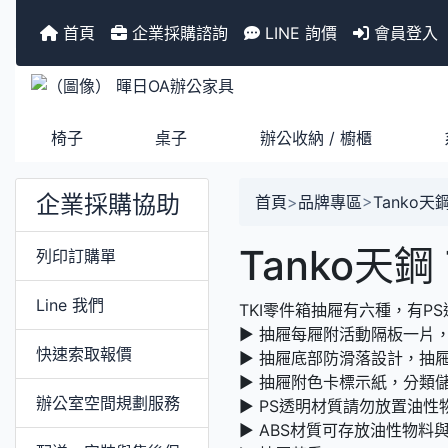
首頁
企業採購諮詢
LINE 詢價
會員登入
椅子
桌子
辦公收納 / 櫥櫃
企業採購協助
首頁
>
品牌專區
>
Tanko天
Tanko天鋼
列印訂購單
Line 我們
TKI零件箱抽屜有六種，有P
► 抽屜每屜附活動隔板一片
快速索取報價
► 抽屜底部防滑落設計，抽
► 抽屜附色卡標示紙，分類
辦公室空間規劃服務
► PS透明材質請勿放置油性
► ABS材質可存放油性物料