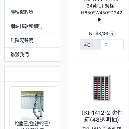
24黃抽) 規格 :
隱私權政策
H650*W450*D242
►...
網站條款和細則
NT$3,190元
無障礙聲明
添加：
聯繫我們
特價 [更多]
TKI-1412-2 零件
箱(48透明抽)
蛇腹管/整線蛇管/
TKI-1412-2 零件箱