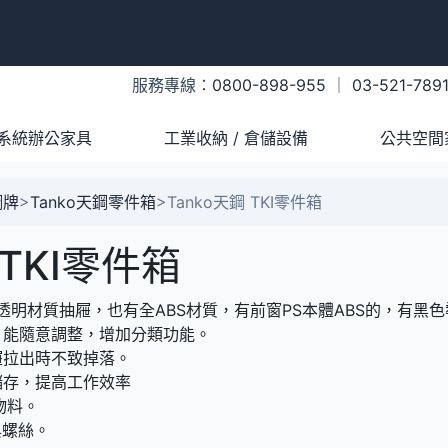
服務專線：
0800-898-955
｜
03-521-789
系統辦公家具
工業收納 / 倉儲設備
公共空間
鋼牌
>
Tanko天鋼零件箱
>
Tanko天鋼 TKI零件箱
 TKI零件箱
S透明材質抽屜，也有全ABS材質，有前窗PS本體ABS的，有
，能隨意調整，增加分類功能。
屜拉出時不致掉落。
儲存，提高工作效率
物料。
與螺絲。