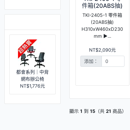
件箱(20ABS抽)
TKI-2405-1 零件箱
推薦 [更多]
(20ABS抽)
H310xW460xD230
mm ►...
NT$2,090元
添加：
都會系列｜中背
網布辦公椅
NT$1,776元
顯示
1
到
15
（共
21
商品）