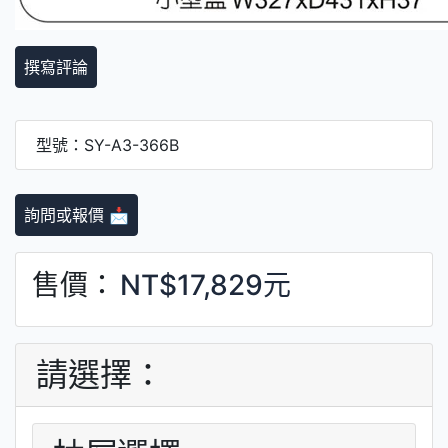
撰寫評論
型號：SY-A3-366B
詢問或報價 📩
售價：
NT$17,829元
請選擇：