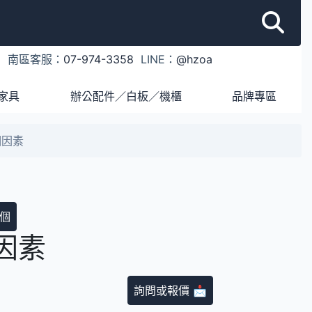
1
南區客服：
07-974-3358
LINE：
@hzoa
家具
辦公配件／白板／機櫃
品牌專區
個因素
個
因素
詢問或報價 📩