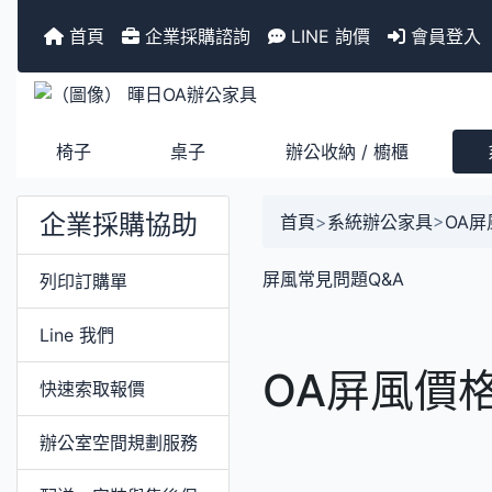
首頁
企業採購諮詢
LINE 詢價
會員登入
椅子
桌子
辦公收納 / 櫥櫃
企業採購協助
首頁
>
系統辦公家具
>
OA屏
屏風常見問題Q&A
列印訂購單
Line 我們
OA屏風價
快速索取報價
辦公室空間規劃服務