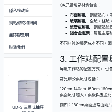
OA屏風常見材質包含：
隱私權政策
布面屏風
：鋼板貼布，
玻璃屏風
：全玻，條玻
網站條款和細則
波音皮屏風
：鋼板貼波
鋁合金框架
：屏風主要
無障礙聲明
不同材質的製造成本不同，因
聯繫我們
3. 工作站配
推薦 [更多]
屏風工作站的配置方式， 也
常見辦公桌尺寸包括：
120cm
140cm
150cm
160c
桌面尺寸越大，桌板與五金材
例如：180cm桌面通常由兩
UD-3 三層式抽屜