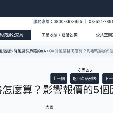
服務專線：
0800-898-955
｜
03-521-789
系統辦公家具
工業收納 / 倉儲設備
公共空間
風隔板
>
屏風常見問題Q&A
>
OA屏風價格怎麼算？影響報價的5
商品2/5
上一個
返回產品列表
下一
格怎麼算？影響報價的5個
大圖