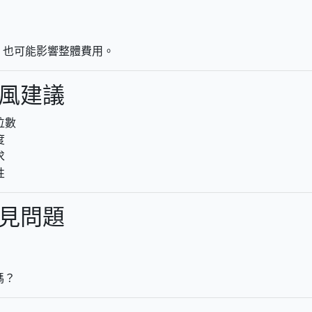
 也可能影響整體費用。
屏風建議
位數
度
求
性
常見問題
嗎？