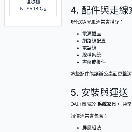
理想櫃
4. 配件與走線
NT$5,180元
現代OA屏風通常會搭配：
電源插座
網路線配置
電話線
線槽系統
書架或掛件
這些配件能讓辦公桌面更整潔
5. 安裝與運送
OA屏風屬於
系統家具
， 通
報價通常會包含：
屏風組裝