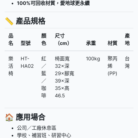
100%可回收材質，愛地球更永續
📏
產品規格
品
顏
尺寸
產
名
型號
色
（cm）
承重
材質
地
樂
HT-
紅
椅面寬
100kg
聚丙
台
活
HA02
／
32×深
烯
灣
椅
藍
29×腳寬
(PP)
／
39×深
咖
35×高
啡
46.5
🏠
應用場合
公司／工廠休息區
學校、補習班、研習中心