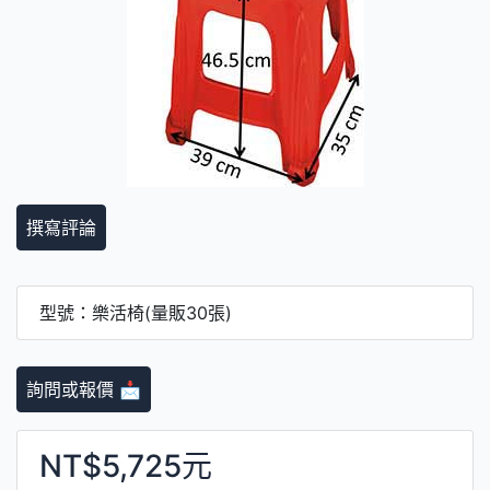
撰寫評論
型號：樂活椅(量販30張)
詢問或報價 📩
NT$5,725元