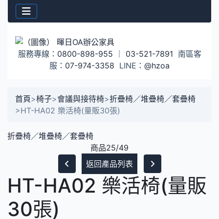
服務專線：
0800-898-955
｜
03-521-7891
南區客
服：
07-974-3358
LINE：
@hzoa
首頁
>
椅子
>
會議與接待椅
>
折疊椅／堆疊椅／套疊椅
>
HT-HA02 樂活椅(量販30張)
折疊椅／堆疊椅／套疊椅
商品25/49
返回產品列表
HT-HA02 樂活椅(量販
30張)