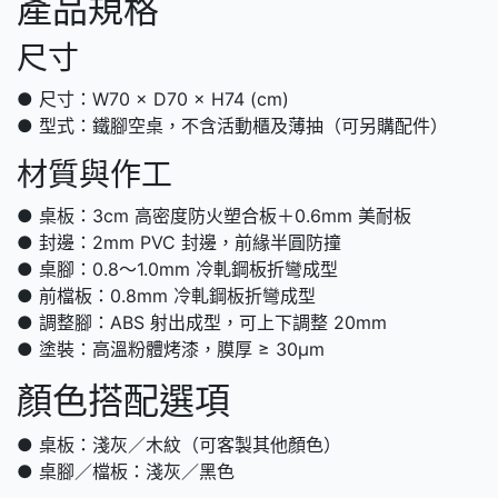
產品規格
尺寸
● 尺寸：W70 × D70 × H74 (cm)
● 型式：鐵腳空桌，不含活動櫃及薄抽（可另購配件）
材質與作工
● 桌板：3cm 高密度防火塑合板＋0.6mm 美耐板
● 封邊：2mm PVC 封邊，前緣半圓防撞
● 桌腳：0.8～1.0mm 冷軋鋼板折彎成型
● 前檔板：0.8mm 冷軋鋼板折彎成型
● 調整腳：ABS 射出成型，可上下調整 20mm
● 塗裝：高溫粉體烤漆，膜厚 ≥ 30μm
顏色搭配選項
● 桌板：淺灰／木紋（可客製其他顏色）
● 桌腳／檔板：淺灰／黑色