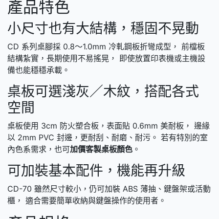
產品特色
小尺寸也有大結構，穩固不晃動
CD 系列桌腳採 0.8～1.0mm 冷軋鋼板折彎成型， 前檔板
結構紮實，長期使用不易搖晃， 即使放置印表機或主機設
備也能穩穩承載。
桌板可選淺灰／木紋，搭配各式
空間
桌板使用 3cm 防火塑合板，表面貼 0.6mm 美耐板， 邊緣
以 2mm PVC 封邊，更耐刮、耐磨、耐污。 若有特別的室
內色系需求，也可
加價客製桌板顏色
。
可加裝基本配件，機能再升級
CD-70 雖然尺寸較小，仍可加裝 ABS 薄抽、鍵盤架或活動
櫃， 適合需要簡單收納與鍵盤操作的使用者。