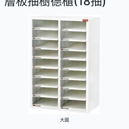
層板抽樹德櫃(18抽)
大圖