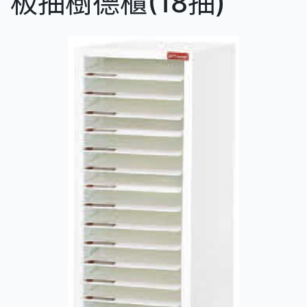
板抽樹德櫃(18抽)