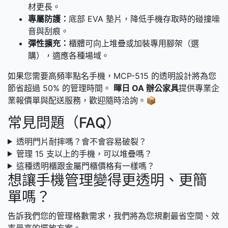
材更長。
專屬防護：
底部 EVA 墊片，降低手機存取時的碰撞噪
音與刮痕。
彈性擴充：
櫃體可向上堆疊或加裝專用腳架（選
購），適應各種場域。
如果您需要高頻率點名手機，MCP-515 的透明設計將為您
節省超過 50% 的管理時間。
暉日 OA 辦公家具
提供專業企
業報價單與配送服務，歡迎隨時洽詢。📦
常見問題（FAQ）
透明門片耐摔嗎？會不會容易破裂？
管理 15 支以上的手機，可以堆疊嗎？
這種透明櫃跟金屬門櫃價格有一樣嗎？
想讓手機管理變得更透明、更簡
單嗎？
告訴我們您的管理格數需求，我們將為您規劃最省空間、效
率最高的擺放方案。