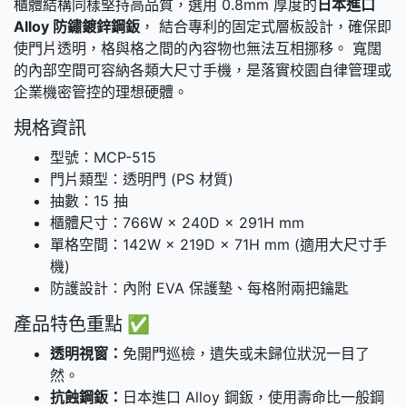
櫃體結構同樣堅持高品質，選用 0.8mm 厚度的
日本進口
Alloy 防鏽鍍鋅鋼鈑
， 結合專利的固定式層板設計，確保即
使門片透明，格與格之間的內容物也無法互相挪移。 寬闊
的內部空間可容納各類大尺寸手機，是落實校園自律管理或
企業機密管控的理想硬體。
規格資訊
型號：MCP-515
門片類型：透明門 (PS 材質)
抽數：15 抽
櫃體尺寸：766W × 240D × 291H mm
單格空間：142W × 219D × 71H mm (適用大尺寸手
機)
防護設計：內附 EVA 保護墊、每格附兩把鑰匙
產品特色重點 ✅
透明視窗：
免開門巡檢，遺失或未歸位狀況一目了
然。
抗蝕鋼鈑：
日本進口 Alloy 鋼鈑，使用壽命比一般鋼